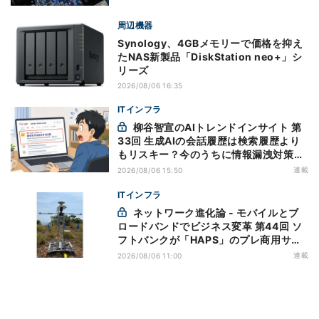
周辺機器
Synology、4GBメモリーで価格を抑え
たNAS新製品「DiskStation neo+」シ
リーズ
2026/08/06 16:35
ITインフラ
柳谷智宣のAIトレンドインサイト 第
33回 生成AIの会話履歴は検索履歴より
もリスキー？今のうちに情報漏洩対策を
万全にしておこう
連載
2026/08/06 15:50
ITインフラ
ネットワーク進化論 - モバイルとブ
ロードバンドでビジネス変革 第44回 ソ
フトバンクが「HAPS」のプレ商用サー
ビス開始を表明、本格的な商用展開のめ
連載
2026/08/06 11:00
どは