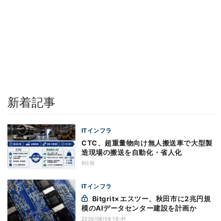
新着記事
ITインフラ
CTC、超重量物向け無人搬送車で大型製
造現場の搬送を自動化・省人化
9分前
ITインフラ
Bitgrit×エスツー、秋田市に2兆円規
模のAIデータセンター建設を計画か
2026/08/06 16:41