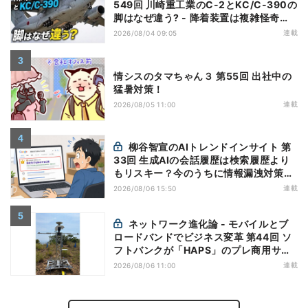
549回 川崎重工業のC-2とKC/C-390の
脚はなぜ違う? - 降着装置は複雑怪奇
(5)|軍用輸送機(10)
連載
2026/08/04 09:05
情シスのタマちゃん３ 第55回 出社中の
猛暑対策！
連載
2026/08/05 11:00
柳谷智宣のAIトレンドインサイト 第
33回 生成AIの会話履歴は検索履歴より
もリスキー？今のうちに情報漏洩対策を
万全にしておこう
連載
2026/08/06 15:50
ネットワーク進化論 - モバイルとブ
ロードバンドでビジネス変革 第44回 ソ
フトバンクが「HAPS」のプレ商用サー
ビス開始を表明、本格的な商用展開のめ
連載
2026/08/06 11:00
どは