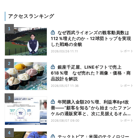
アクセスランキング
なぜ西武ライオンズの観客動員数は
112％増えたのか - 12球団トップを実現
した戦略の全貌
レポート
2026/03/26 11:11
銀座千疋屋、LINEギフトで売上
618％増 なぜ売れた？画像・価格・商
品設計を解説
レポート
2026/05/07 11:36
年間購入金額20%増、利益率8pt改
善——“顧客を知る”から始まったファン
ケルの通販変革と、次に見据えるオムニ
チャネル
レポート
2026/08/07 09:00
テックトピア：米国のテクノロジー