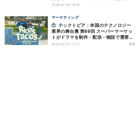
2026/07/28 16:47
マーケティング
テックトピア：米国のテクノロジー
業界の舞台裏 第69回 スーパーマーケッ
トがドラマを制作・配信 - 物語で需要を
演出する小売メディア
連載
2026/07/27 17:17