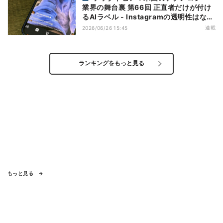
業界の舞台裏 第66回 正直者だけが付け
るAIラベル - Instagramの透明性はなぜ
逆効果になり得るのか
連載
2026/06/26 15:45
ランキングをもっと見る
もっと見る