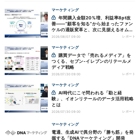
マーケティング
年間購入金額20%増、利益率8pt改
善——“顧客を知る”から始まったファン
ケルの通販変革と、次に見据えるオムニ
チャネル
レポート
2026/08/07 09:00
マーケティング
購買データで「売れるメディア」を
つくる、セブン-イレブンのリテールメ
ディア戦略
レポート
2026/07/30 09:00
マーケティング
AI時代にこそ問われる「勘と経
験」、イオンリテールのデータ活用戦略
とは
レポート
2026/07/30 09:00
マーケティング
電通、生成AIで異分野の「勝ち筋」を発
掘する「DNAマーケティング」開発