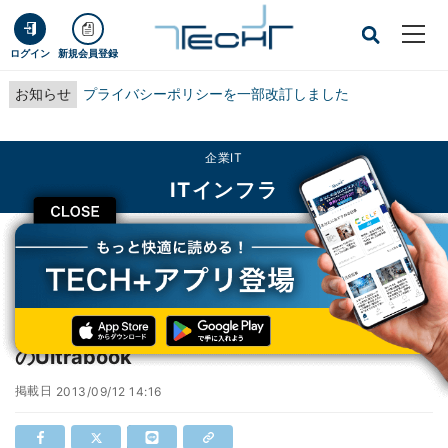
ログイン
新規会員登録
お知らせ
プライバシーポリシーを一部改訂しました
企業IT
ITインフラ
CLOSE
TECH+
企業IT
ITインフラ
デル、法人向けノートLatitudeで最薄/最軽量のUltrabook
デル、法人向けノートLatitudeで最薄/最軽量
のUltrabook
掲載日
2013/09/12 14:16