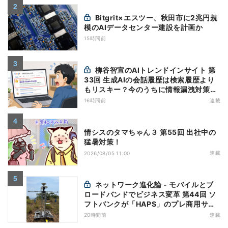
Bitgrit×エスツー、秋田市に2兆円規
模のAIデータセンター建設を計画か
15時間前
柳谷智宣のAIトレンドインサイト 第
33回 生成AIの会話履歴は検索履歴より
もリスキー？今のうちに情報漏洩対策を
万全にしておこう
16時間前
連載
情シスのタマちゃん３ 第55回 出社中の
猛暑対策！
連載
2026/08/05 11:00
ネットワーク進化論 - モバイルとブ
ロードバンドでビジネス変革 第44回 ソ
フトバンクが「HAPS」のプレ商用サー
ビス開始を表明、本格的な商用展開のめ
20時間前
連載
どは