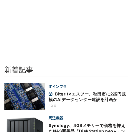
新着記事
ITインフラ
Bitgrit×エスツー、秋田市に2兆円規
模のAIデータセンター建設を計画か
8分前
周辺機器
Synology、4GBメモリーで価格を抑え
たNAS新製品「DiskStation neo+」シ