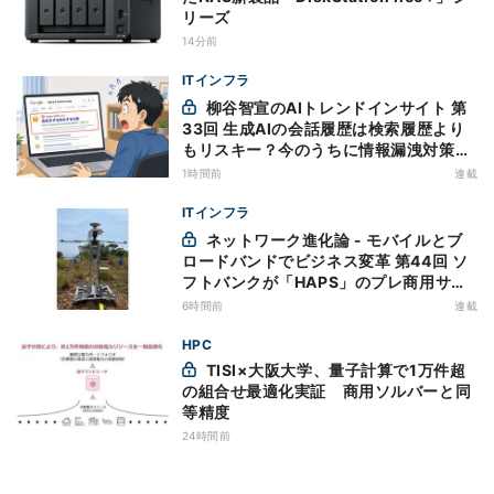
リーズ
14分前
ITインフラ
柳谷智宣のAIトレンドインサイト 第
33回 生成AIの会話履歴は検索履歴より
もリスキー？今のうちに情報漏洩対策を
万全にしておこう
1時間前
連載
ITインフラ
ネットワーク進化論 - モバイルとブ
ロードバンドでビジネス変革 第44回 ソ
フトバンクが「HAPS」のプレ商用サー
ビス開始を表明、本格的な商用展開のめ
6時間前
連載
どは
HPC
TISI×大阪大学、量子計算で1万件超
の組合せ最適化実証 商用ソルバーと同
等精度
24時間前