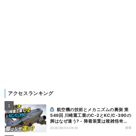
アクセスランキング
航空機の技術とメカニズムの裏側 第
549回 川崎重工業のC-2とKC/C-390の
脚はなぜ違う? - 降着装置は複雑怪奇
(5)|軍用輸送機(10)
連載
2026/08/04 09:05