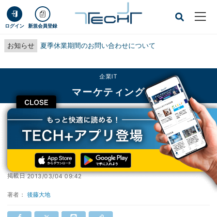
ログイン
新規会員登録
お知らせ
夏季休業期間のお問い合わせについて
企業IT
マーケティング
CLOSE
TECH+
企業IT
マーケティング
Safariが後退 - 2月モバイルブラウザシェア
Safariが後退 - 2月モバイルブラウザシェア
掲載日
2013/03/04 09:42
著者：
後藤大地