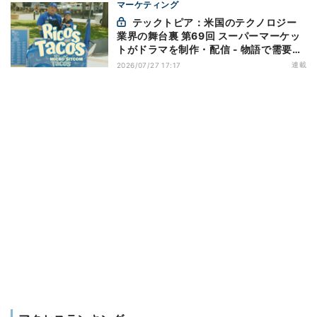
マーケティング
テックトピア：米国のテクノロジー
業界の舞台裏 第69回 スーパーマーケッ
トがドラマを制作・配信 - 物語で需要を
演出する小売メディア
連載
2026/07/27 17:17