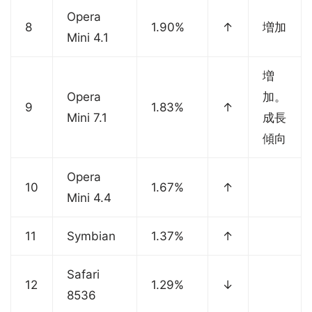
Opera
8
1.90%
↑
増加
Mini 4.1
増
Opera
加。
9
1.83%
↑
Mini 7.1
成長
傾向
Opera
10
1.67%
↑
Mini 4.4
11
Symbian
1.37%
↑
Safari
12
1.29%
↓
8536