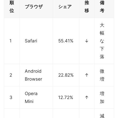
順
推
備
ブラウザ
シェア
位
移
考
大
幅
1
Safari
55.41%
↓
な
下
落
Android
微
2
22.82%
↑
Browser
増
Opera
増
3
12.72%
↑
Mini
加
減