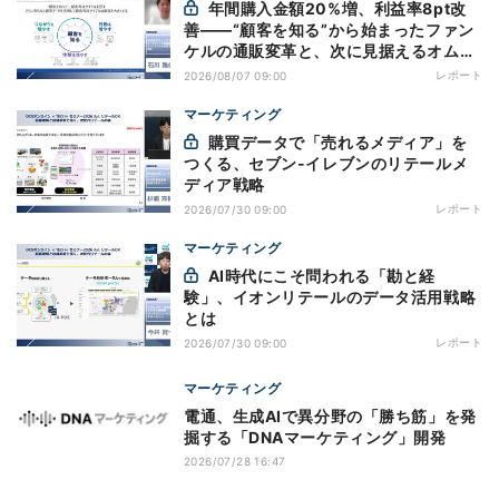
年間購入金額20%増、利益率8pt改
善——“顧客を知る”から始まったファン
ケルの通販変革と、次に見据えるオムニ
チャネル
レポート
2026/08/07 09:00
マーケティング
購買データで「売れるメディア」を
つくる、セブン-イレブンのリテールメ
ディア戦略
レポート
2026/07/30 09:00
マーケティング
AI時代にこそ問われる「勘と経
験」、イオンリテールのデータ活用戦略
とは
レポート
2026/07/30 09:00
マーケティング
電通、生成AIで異分野の「勝ち筋」を発
掘する「DNAマーケティング」開発
2026/07/28 16:47