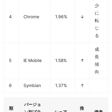
少
に
4
Chrome
1.96%
↓
転
じ
る
成
長
5
IE Mobile
1.58%
↑
傾
向
6
Symbian
1.37%
↑
バージョ
順
推