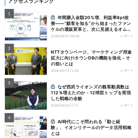
アクセスランキング
年間購入金額20%増、利益率8pt改
善——“顧客を知る”から始まったファン
ケルの通販変革と、次に見据えるオムニ
チャネル
レポート
2026/08/07 09:00
NTTタウンページ、マーケティング用途
拡大に向けiタウンDBの機能を強化 - そ
の狙いとは
レポート
2026/02/13 12:00
なぜ西武ライオンズの観客動員数は
112％増えたのか - 12球団トップを実現
した戦略の全貌
レポート
2026/03/26 11:11
AI時代にこそ問われる「勘と経
験」、イオンリテールのデータ活用戦略
とは