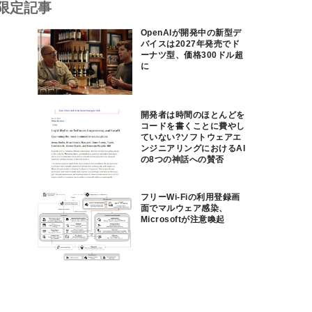
限定記事
OpenAIが開発中の新型デ
バイスは2027年発売でド
ーナツ型、価格300ドル超
に
開発者は時間のほとんどを
コードを書くことに費やし
ていない?ソフトウェアエ
ンジニアリングにおけるAI
の8つの神話への賛否
フリーWi-Fiの利用登録画
面でマルウェア感染、
Microsoftが注意喚起