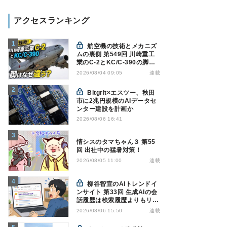
アクセスランキング
航空機の技術とメカニズ
ムの裏側 第549回 川崎重工
業のC-2とKC/C-390の脚は
なぜ違う? - 降着装置は複雑
連載
2026/08/04 09:05
怪奇(5)|軍用輸送機(10)
Bitgrit×エスツー、秋田
市に2兆円規模のAIデータセ
ンター建設を計画か
2026/08/06 16:41
情シスのタマちゃん３ 第55
回 出社中の猛暑対策！
連載
2026/08/05 11:00
柳谷智宣のAIトレンドイ
ンサイト 第33回 生成AIの会
話履歴は検索履歴よりもリス
キー？今のうちに情報漏洩対
連載
2026/08/06 15:50
策を万全にしておこう