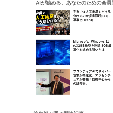
AIが勧める、あなたのための会員
宇宙では人工衛星をどう見
分けるのか|戦闘識別(11) -
軍事とIT(674)
Microsoft、Windows 11
の32GB推奨を削除 8GB最
適化を進める狙いとは
フロンティアAIでサイバー
攻撃が高速化、アクセンチ
ュアが警鐘「防御中心から
の脱却を」