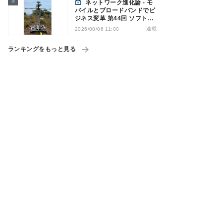
ネットワーク進化論 - モ
バイルとブロードバンドでビ
ジネス変革 第44回 ソフトバ
ンクが「HAPS」のプレ商用
連載
2026/08/06 11:00
サービス開始を表明、本格的
な商用展開のめどは
ランキングをもっと見る