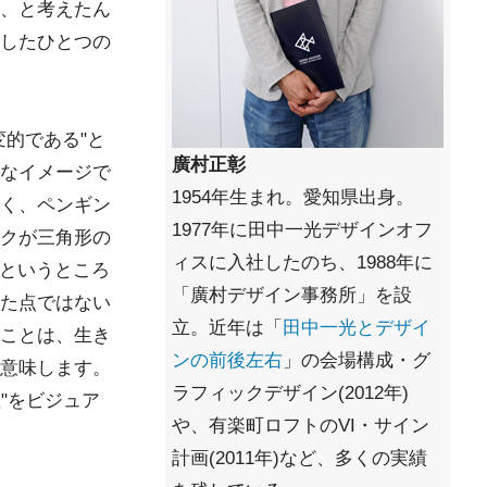
、と考えたん
したひとつの
変的である"と
廣村正彰
なイメージで
1954年生まれ。愛知県出身。
く、ペンギン
1977年に田中一光デザインオフ
クが三角形の
ィスに入社したのち、1988年に
"というところ
「廣村デザイン事務所」を設
た点ではない
立。近年は「
田中一光とデザイ
ことは、生き
ンの前後左右
」の会場構成・グ
意味します。
ラフィックデザイン(2012年)
性"をビジュア
や、有楽町ロフトのVI・サイン
計画(2011年)など、多くの実績