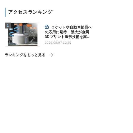
アクセスランキング
ロケットや自動車部品へ
の応用に期待 阪大が金属
3Dプリント造形技術を高速
化
2026/08/07 12:05
ランキングをもっと見る