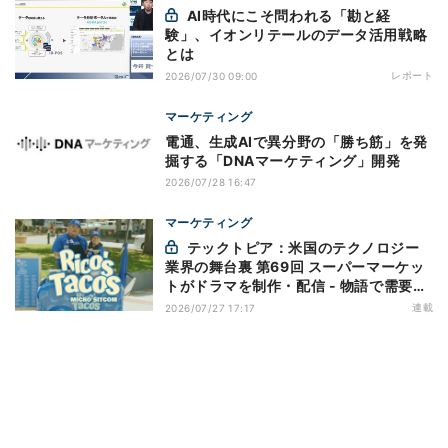
AI時代にこそ問われる「勘と経
験」、イオンリテールのデータ活用戦略
とは
レポート
2026/07/30 09:00
マーケティング
電通、生成AIで異分野の「勝ち筋」を発
掘する「DNAマーケティング」開発
2026/07/28 16:47
マーケティング
テックトピア：米国のテクノロジー
業界の舞台裏 第69回 スーパーマーケッ
トがドラマを制作・配信 - 物語で需要を
演出する小売メディア
連載
2026/07/27 17:17