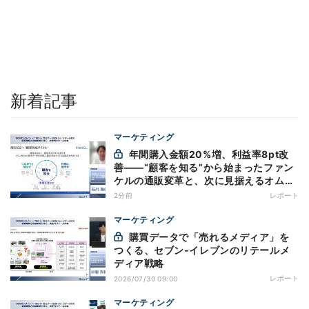
新着記事
マーケティング
年間購入金額20%増、利益率8pt改
善——“顧客を知る”から始まったファン
ケルの通販変革と、次に見据えるオムニ
チャネル
2分前
レポート
マーケティング
購買データで「売れるメディア」を
つくる、セブン-イレブンのリテールメ
ディア戦略
レポート
2026/07/30 09:00
マーケティング