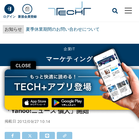
ログイン
新規会員登録
お知らせ
夏季休業期間のお問い合わせについて
企業IT
マーケティング
CLOSE
TECH+
企業IT
マーケティング
佐々木俊尚や宮台真司の記事が読める「Yahoo!ニュース 個人」開始
佐々木俊尚や宮台真司の記事が読める
「Yahoo!ニュース 個人」開始
掲載日
2012/09/27 10:14