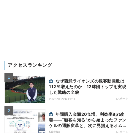
アクセスランキング
なぜ西武ライオンズの観客動員数は
112％増えたのか - 12球団トップを実現
した戦略の全貌
レポート
2026/03/26 11:11
年間購入金額20%増、利益率8pt改
善——“顧客を知る”から始まったファン
ケルの通販変革と、次に見据えるオムニ
チャネル
5時間前
レポート