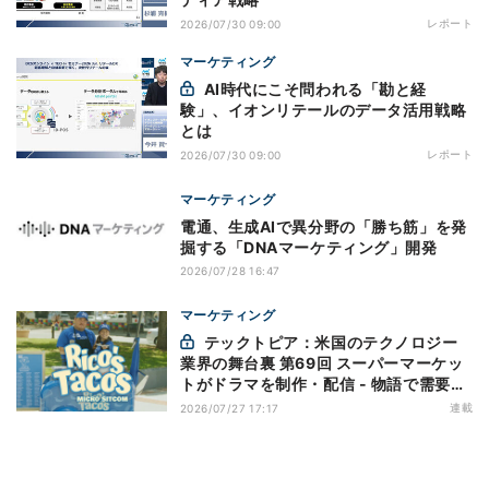
レポート
2026/07/30 09:00
マーケティング
AI時代にこそ問われる「勘と経
験」、イオンリテールのデータ活用戦略
とは
レポート
2026/07/30 09:00
マーケティング
電通、生成AIで異分野の「勝ち筋」を発
掘する「DNAマーケティング」開発
2026/07/28 16:47
マーケティング
テックトピア：米国のテクノロジー
業界の舞台裏 第69回 スーパーマーケッ
トがドラマを制作・配信 - 物語で需要を
演出する小売メディア
連載
2026/07/27 17:17