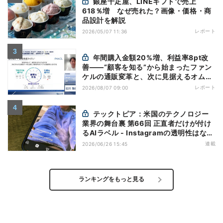
銀座千疋屋、LINEギフトで売上
618％増 なぜ売れた？画像・価格・商
品設計を解説
レポート
2026/05/07 11:36
年間購入金額20%増、利益率8pt改
善——“顧客を知る”から始まったファン
ケルの通販変革と、次に見据えるオムニ
チャネル
レポート
2026/08/07 09:00
テックトピア：米国のテクノロジー
業界の舞台裏 第66回 正直者だけが付け
るAIラベル - Instagramの透明性はなぜ
逆効果になり得るのか
連載
2026/06/26 15:45
ランキングをもっと見る