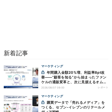
新着記事
マーケティング
年間購入金額20%増、利益率8pt改
善——“顧客を知る”から始まったファン
ケルの通販変革と、次に見据えるオムニ
チャネル
レポート
2026/08/07 09:00
マーケティング
購買データで「売れるメディア」を
つくる、セブン-イレブンのリテールメ
ディア戦略