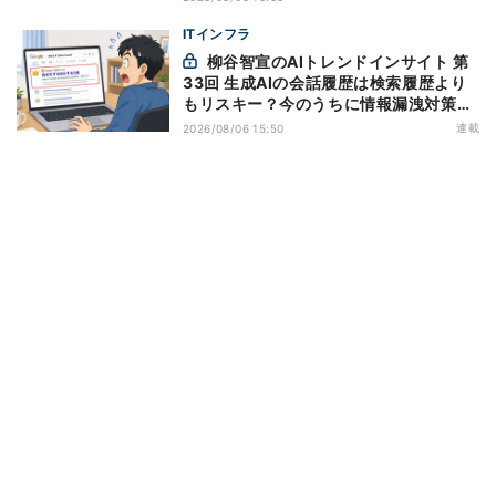
ITインフラ
柳谷智宣のAIトレンドインサイト 第
33回 生成AIの会話履歴は検索履歴より
もリスキー？今のうちに情報漏洩対策を
万全にしておこう
連載
2026/08/06 15:50