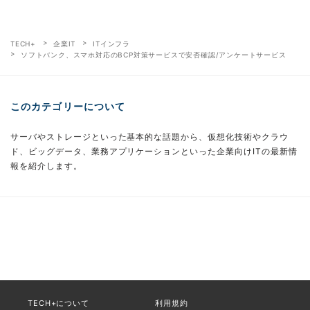
TECH+
企業IT
ITインフラ
ソフトバンク、スマホ対応のBCP対策サービスで安否確認/アンケートサービス
このカテゴリーについて
サーバやストレージといった基本的な話題から、仮想化技術やクラウ
ド、ビッグデータ、業務アプリケーションといった企業向けITの最新情
報を紹介します。
TECH+について
利用規約