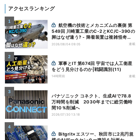
アクセスランキング
航空機の技術とメカニズムの裏側 第
549回 川崎重工業のC-2とKC/C-390の
脚はなぜ違う? - 降着装置は複雑怪奇
(5)|軍用輸送機(10)
連載
2026/08/04 09:05
軍事とIT 第674回 宇宙では人工衛星
をどう見分けるのか|戦闘識別(11)
14時間前
連載
パナソニック コネクト、生成AIで78.8
万時間を削減 2030年までに総労働時
間10％削減へ
2026/07/30 13:18
Bitgrit×エスツー、秋田市に2兆円規
模のAIデータセンター建設を計画か