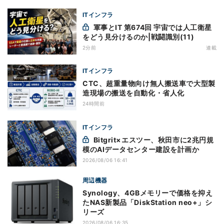
ITインフラ
軍事とIT 第674回 宇宙では人工衛星
をどう見分けるのか|戦闘識別(11)
2分前
連載
ITインフラ
CTC、超重量物向け無人搬送車で大型製
造現場の搬送を自動化・省人化
24時間前
ITインフラ
Bitgrit×エスツー、秋田市に2兆円規
模のAIデータセンター建設を計画か
2026/08/06 16:41
周辺機器
Synology、4GBメモリーで価格を抑え
たNAS新製品「DiskStation neo+」シ
リーズ
2026/08/06 16:35