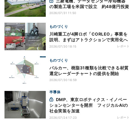
三菱電機、データセンター冷却機器
の製造工場を米国で設立 約48億円投資
2026/07/31 11:50
ものづくり
川崎重工が4脚ロボ「CORLEO」事業を
説明、まずはアトラクションで実用化へ
レポート
2026/07/30 18:15
ものづくり
バルカー、樹脂31種類を比較できる材質
選定レーダーチャートの提供を開始
2026/07/30 16:59
半導体
DMP、東京ロボティクス・イノベー
ションセンターを開所 フィジカルAIの
社会実装を加速
レポート
2026/07/24 17:23