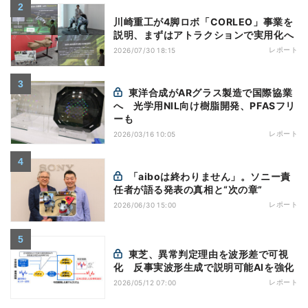
川崎重工が4脚ロボ「CORLEO」事業を
説明、まずはアトラクションで実用化へ
レポート
2026/07/30 18:15
東洋合成がARグラス製造で国際協業
へ 光学用NIL向け樹脂開発、PFASフリ
ーも
レポート
2026/03/16 10:05
「aiboは終わりません」。ソニー責
任者が語る発表の真相と“次の章”
レポート
2026/06/30 15:00
東芝、異常判定理由を波形差で可視
化 反事実波形生成で説明可能AIを強化
レポート
2026/05/12 07:00