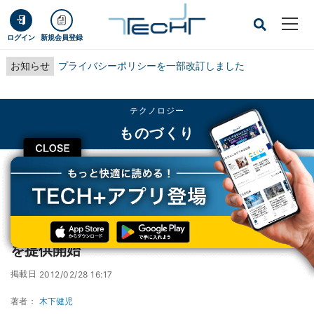
ログイン
新規会員登録
お知らせ
プライバシーポリシーを一部改訂しました
テクノロジー
ものづくり
CLOSE
TECH+
テクノロジー
ものづくり
アドビ、iPad2向けの「Photoshop Touch」を提供開始
アドビ、iPad2向けの「Photoshop Touch」
を提供開始
掲載日
2012/02/28 16:17
著者：
木下健児