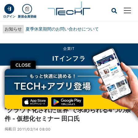
ログイン
新規会員登録
お知らせ
夏季休業期間のお問い合わせについて
企業IT
ITインフラ
CLOSE
TECH+
企業IT
ITインフラ
"クラウド化された世界"で求められる4つの条件 - 仮想化セミナー 田口氏
レポート
"クラウド化された世界"で求められる4つの条
件 - 仮想化セミナー 田口氏
掲載日
2011/02/14 08:00