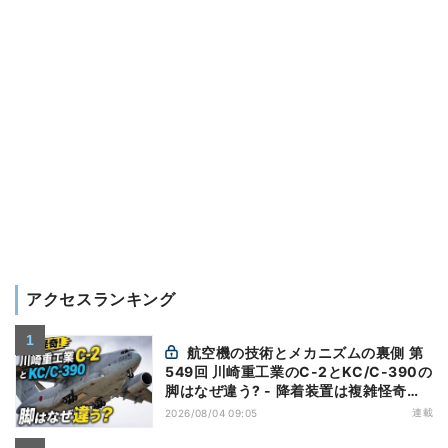
アクセスランキング
航空機の技術とメカニズムの裏側 第
549回 川崎重工業のC-2とKC/C-390の
脚はなぜ違う? - 降着装置は複雑怪奇
(5)|軍用輸送機(10)
連載
2026/08/04 09:05