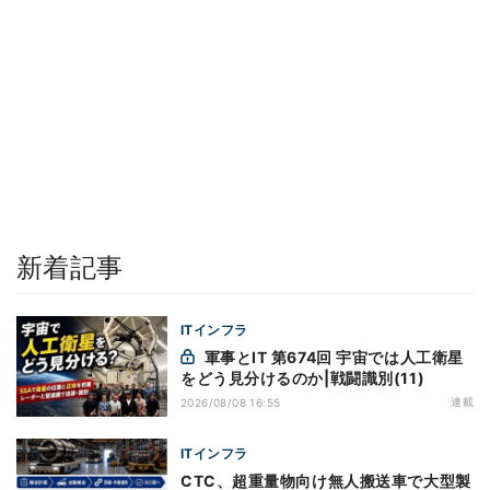
新着記事
ITインフラ
軍事とIT 第674回 宇宙では人工衛星
をどう見分けるのか|戦闘識別(11)
連載
2026/08/08 16:55
ITインフラ
CTC、超重量物向け無人搬送車で大型製