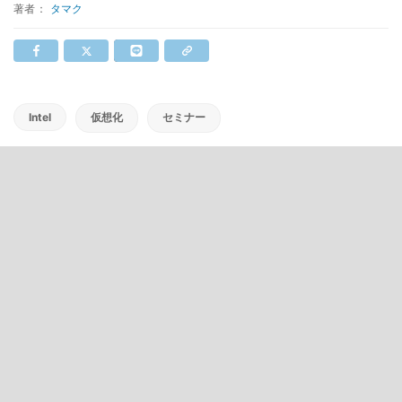
著者：
タマク
Intel
仮想化
セミナー