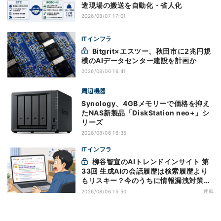
造現場の搬送を自動化・省人化
2026/08/07 17:01
ITインフラ
Bitgrit×エスツー、秋田市に2兆円規
模のAIデータセンター建設を計画か
2026/08/06 16:41
周辺機器
Synology、4GBメモリーで価格を抑え
たNAS新製品「DiskStation neo+」シ
リーズ
2026/08/06 16:35
ITインフラ
柳谷智宣のAIトレンドインサイト 第
33回 生成AIの会話履歴は検索履歴より
もリスキー？今のうちに情報漏洩対策を
万全にしておこう
連載
2026/08/06 15:50