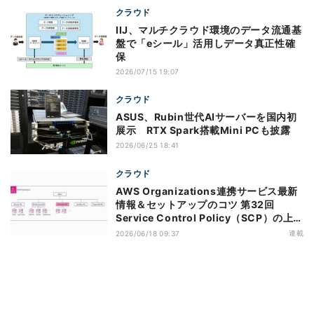
クラウド
IIJ、マルチクラウド環境のデータ流通基
盤で「eシール」活用しデータ真正性確
保
2026/07/15 19:07
クラウド
ASUS、Rubin世代AIサーバーを国内初
展示 RTX Spark搭載Mini PCも披露
2026/06/25 18:41
クラウド
AWS Organizations連携サービス最新
情報＆セットアップのコツ 第32回
Service Control Policy（SCP）の上限
緩和のアップデートがもたらすメリット
連載
2026/06/18 09:37