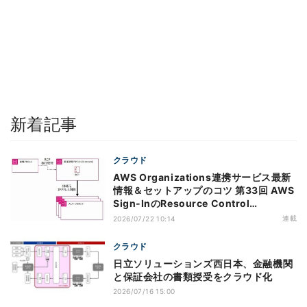
新着記事
クラウド
AWS Organizations連携サービス最新
情報＆セットアップのコツ 第33回 AWS
Sign-InのResource Control
Policy（RCP）対応のメリットと注意点
連載
2026/07/22 10:14
クラウド
日立ソリューションズ西日本、金融機関
と保証会社の書類授受をクラウド化
2026/07/16 15:00