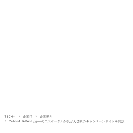
TECH+
企業IT
企業動向
Yahoo! JAPANとgooの二大ポータルが乳がん啓蒙のキャンペーンサイトを開設