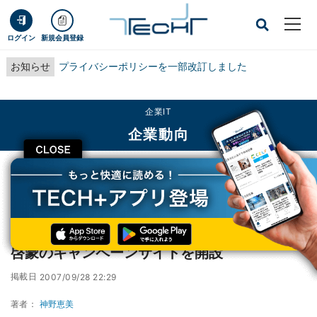
ログイン
新規会員登録
お知らせ
プライバシーポリシーを一部改訂しました
企業IT
企業動向
CLOSE
TECH+
企業IT
企業動向
Yahoo! JAPANとgooの二大ポータルが乳がん啓蒙のキャンペーンサイトを開設
Yahoo! JAPANとgooの二大ポータルが乳がん
啓蒙のキャンペーンサイトを開設
掲載日
2007/09/28 22:29
著者：
神野恵美