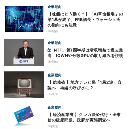
企業動向
【株価はどう動く？】「AI革命相場」の
第1幕が終了、FRB議長・ウォーシュ氏
の動向にも注意
1時間前
企業動向
NTT、第1四半期は増収増益で過去最
高 IOWNや分散GPUの取り組みを説明
1時間前
企業動向
【 総務省 】地方テレビ局「1局2波」容
認へ 再編の呼び水に？
3時間前
企業動向
【 経済産業省 】クレカ決済代行・全東
信の破産問題、政府が実態調査へ
6時間前