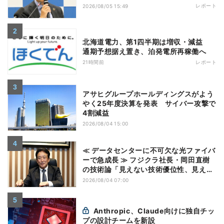
レポート
2026/08/05 15:49
北海道電力、第1四半期は増収・減益
通期予想据え置き、泊発電所再稼働へ
21時間前
レポート
アサヒグループホールディングスがよう
やく25年度決算を発表 サイバー攻撃で
4割減益
2026/08/04 15:00
≪ データセンターに不可欠な光ファイバ
ーで急成長 ≫ フジクラ社長・岡田直樹
の技術論「見えない技術優位性、見えな
い差別化でトップの座を！」
2026/08/04 07:00
Anthropic、Claude向けに独自チッ
プの設計チームを新設