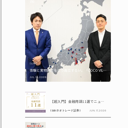
PR
( Life )
体験と実物資産をどう両立するか。「COCO VILLA Owners
JUL. 16, 2026
PR
【超入門】金融用語11選でニュースが読める！ 知識ゼロからの賢い資産の育て方
( SBIネオトレード証券 )
JUN. 17, 2026
PR