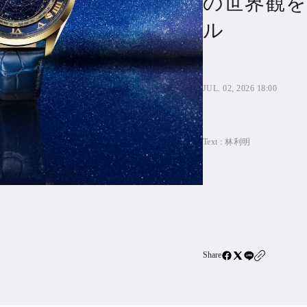
の世界観を
住宅ロー
ル
SBIネ
All Articles
JUL. 02, 2026 18:00
特集&連載記事
Featur
Text :
林利明
Series
Share