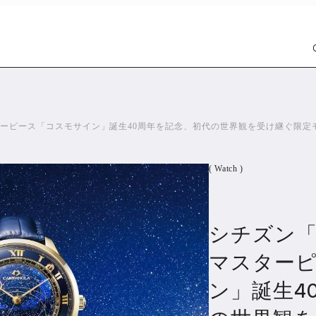
スターピース「コスモサイン」誕生40周年を記念、初代の世界観を受け継ぐ限定
( Watch )
シチズン「C
Car
Wat
1299
マスター
ン」誕生4
PR