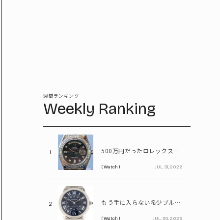
週間ランキング
Weekly Ranking
500万円だったロレックスが1,380万円に。プラチナ×ダイヤが輝く「パールマスター」
1
( Watch )
JUL. 31, 2026
もう手に入らない希少ブルーダイヤル。55万円で狙えるカルティエ「ロンドソロXL」
2
( Watch )
JUL. 30, 2026