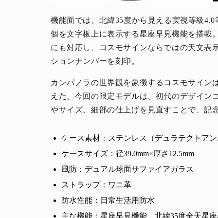
機能面では、北緯35度から見える実視等級4.0
個を文字板上に表示する星座早見機能を搭載
にも対応し、コスモサインならではの天文表
ションナンバーを刻印。
カンパノラの世界観を象徴するコスモサインは、
えた。今回の限定モデルは、初代のデザイン
やサイズ、細部の仕上げを見直すことで、記
ケース素材：ステンレス（デュラテクトアン
ケースサイズ：径39.0mm×厚さ12.5mm
風防：デュアル球面サファイアガラス
ストラップ：ワニ革
防水性能：日常生活用防水
主な機能：星座早見機能、北緯35度全天星座表