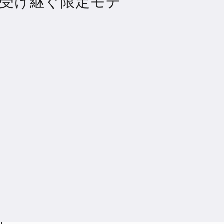
受け継ぐ限定モデ
ン
361
オトレード証券
27
e