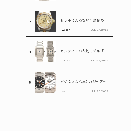
もう手に入らない千鳥柄の文字盤! 85万円で買えるヴィンテージロレックス「デイトジャスト Ref.69173」
3
( Watch )
JUL. 24, 2026
カルティエの人気モデル「タンクフランセーズ」。写真だけで新旧モデルを見分けられる?
4
( Watch )
JUL. 29, 2026
ビジネスなら黒? カジュアルなら白? ロレックス「エクスプローラーⅡ」の選び方
5
( Watch )
JUL. 25, 2026