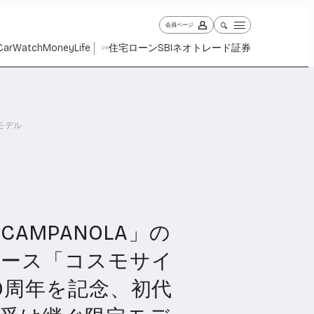
会員ページ
Car
Watch
Money
Life
住宅ローン
SBIネオトレード証券
PR
モデル
AMPANOLA」の
ch
Money
Life
1027
1260
2338
ピース「コスモサイ
0周年を記念、初代