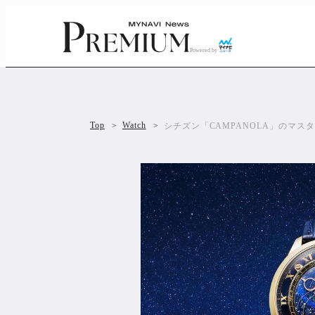
Powered by
Top
Watch
シチズン「CAMPANOLA」のマ