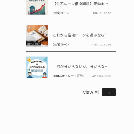
【住宅ローン借換問題】変動金利が上昇中!! 固定に借り換えるなら今が正解って本当? シミュレーションで比較してみよう
( 住宅ローン )
JUN. 01, 2026
PR
これから住宅ローンを選ぶなら“固定vs変動”どちらが正解? 9割が利用したいと答えた「いま決めなくてもいい」ローンとは!?
( 住宅ローン )
APR. 09, 2026
PR
「何が分からないか、分からない」から卒業！ SBIネオトレード証券で学ぶ、はじめての資産形成
( SBIネオトレード証券 )
APR. 03, 2026
View All
→