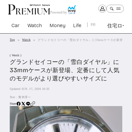
Powered by
Car
Watch
Money
Life
PR
住宅ロー
Top
Watch
グランドセイコーの「雪白ダイヤル」に33mmケースが新登場、
Car
Watch
Money
Life
( Watch )
1303
1030
1265
2342
グランドセイコーの「雪白ダイヤル」に
33mmケースが新登場、定番にして人気
PR
のモデルがより選びやすいサイズに
住宅ローン
364
Updated JUN. 17, 2026 10:33
SBIネオトレード証券
27
Text :
青木淳一
Share
All Articles
特集&連載記事