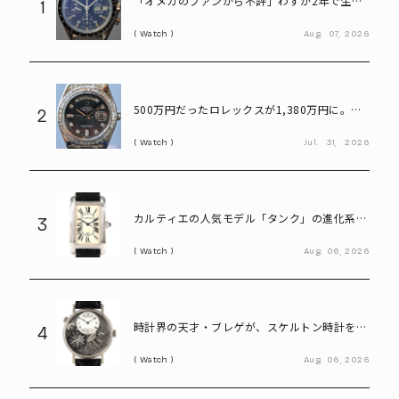
「オメガのファンから不評」わずか2年で生産
1
終了も、今や380万円の希少モデル。“幻のス
Watch
Aug.
07,
2026
ピードマスター”とは
500万円だったロレックスが1,380万円に。プ
2
ラチナ×ダイヤが輝く「パールマスター」
Watch
Jul.
31,
2026
カルティエの人気モデル「タンク」の進化系。
3
40代メンズが選びたい「タンクアメリカンLM
Watch
Aug.
06,
2026
WG」
時計界の天才・ブレゲが、スケルトン時計を贈
4
った歴史上の人物は誰?
Watch
Aug.
06,
2026