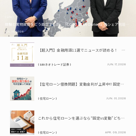
( Life )
体験と実物資産をどう両立するか。「COCO VILLA Owners」のシェア別荘とい
JUL. 16, 2026
PR
【超入門】金融用語11選でニュースが読める！ 知識ゼロからの賢い資産の育て方
JUN. 17, 2026
( SBIネオトレード証券 )
PR
【住宅ローン借換問題】変動金利が上昇中!! 固定に借り換えるなら今が正解って本当? シミュレーションで比較してみよう
JUN. 01, 2026
( 住宅ローン )
PR
これから住宅ローンを選ぶなら“固定vs変動”どちらが正解? 9割が利用したいと答えた「いま決めなくてもいい」ローンとは!?
APR. 09, 2026
( 住宅ローン )