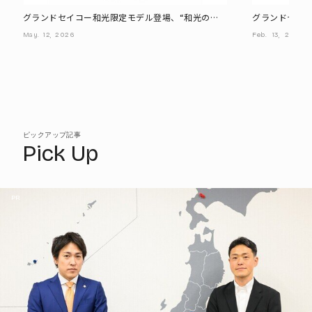
グランドセイコー和光限定モデル登場、“和光の
グランドセイコ
美”を表現した40作目の記念モデル
- 9F史上最
May.
12,
2026
Feb.
13,
2026
ピックアップ記事
Pick Up
PR