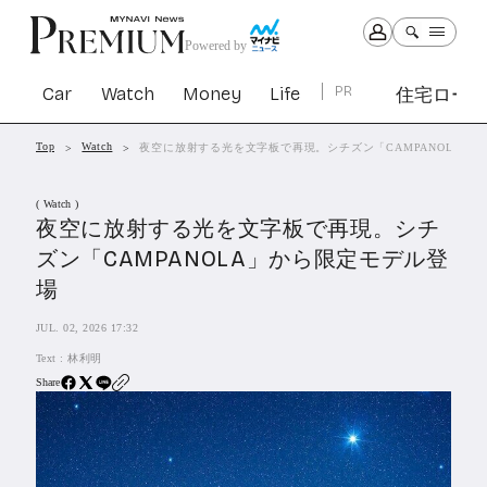
Powered by
Car
Watch
Money
Life
PR
住宅ロー
Top
Watch
夜空に放射する光を文字板で再現。シチズン「CAMPANOLA」
Car
Watch
Money
Life
( Watch )
1299
1027
1260
2338
夜空に放射する光を文字板で再現。シチ
ズン「CAMPANOLA」から限定モデル登
PR
場
住宅ローン
361
JUL. 02, 2026 17:32
SBIネオトレード証券
27
Text :
林利明
Share
All Articles
特集&連載記事