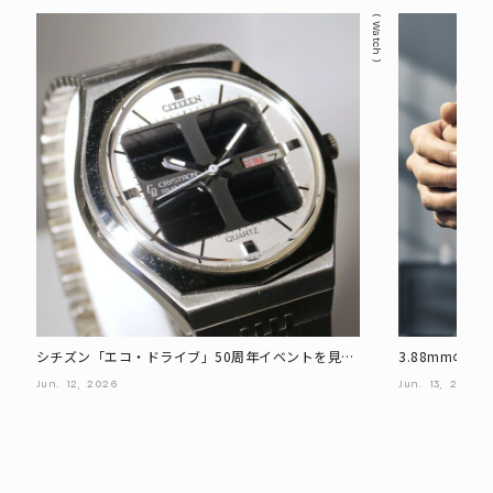
Watch
シチズン「エコ・ドライブ」50周年イベントを見て
3.88mmの
きた。歴代モデルや技術展示を公開
ン「エコ・ドラ
Jun.
12,
2026
Jun.
13,
2026