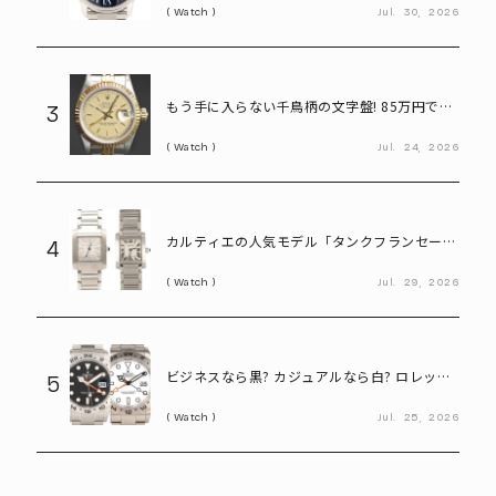
Watch
Jul.
30,
2026
もう手に入らない千鳥柄の文字盤! 85万円で買
3
えるヴィンテージロレックス「デイトジャスト
Watch
Jul.
24,
2026
Ref.69173」
カルティエの人気モデル「タンクフランセー
4
ズ」。写真だけで新旧モデルを見分けられる?
Watch
Jul.
29,
2026
ビジネスなら黒? カジュアルなら白? ロレック
5
ス「エクスプローラーⅡ」の選び方
Watch
Jul.
25,
2026