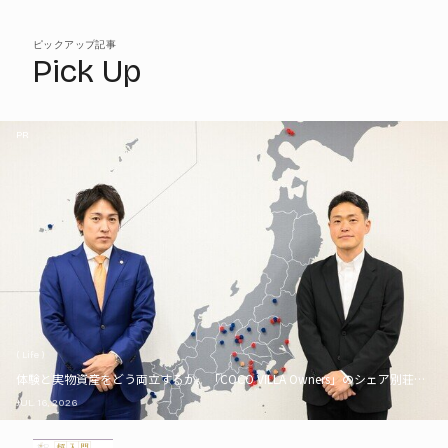
ピックアップ記事
Pick Up
PR
( Life )
体験と実物資産をどう両立するか。「COCO VILLA Owners」のシェア別荘とい
JUL. 16, 2026
PR