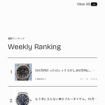
View All
→
週間ランキング
Weekly Ranking
500万円だったロレックスが1,380万円に。プ
1
ラチナ×ダイヤが輝く「パールマスター」
Watch
Jul.
31,
2026
もう手に入らない希少ブルーダイヤル。55万円
2
で狙えるカルティエ「ロンドソロXL」