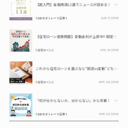
【超入門】金融用語11選でニュースが読める！ 知識ゼロからの賢い資産の育て方
JUN. 17, 2026
( SBIネオトレード証券 )
PR
【住宅ローン借換問題】変動金利が上昇中!! 固定に借り換えるなら今が正解って本当? シミュレーションで比較してみよう
JUN. 01, 2026
( 住宅ローン )
PR
これから住宅ローンを選ぶなら“固定vs変動”どちらが正解? 9割が利用したいと答えた「いま決めなくてもいい」ローンとは!?
APR. 09, 2026
( 住宅ローン )
PR
「何が分からないか、分からない」から卒業！ SBIネオトレード証券で学ぶ、はじめての資産形成
APR. 03, 2026
( SBIネオトレード証券 )