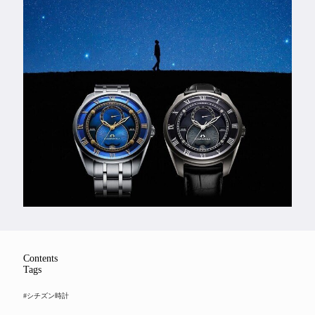
Feature
Series
Contents
Tags
#シチズン時計