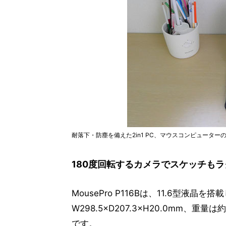
耐落下・防塵を備えた2in1 PC、マウスコンピューターの11.
180度回転するカメラでスケッチも
MousePro P116Bは、11.6型液晶を
W298.5×D207.3×H20.0mm、重量
です。