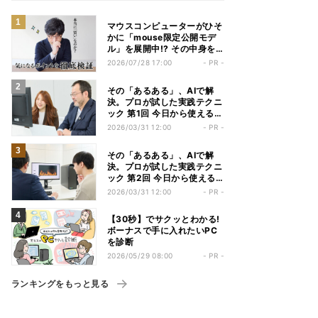
マウスコンピューターがひそ
かに「mouse限定公開モデ
ル」を展開中!? その中身を
パソコンジャンル編集長が勝
2026/07/28 17:00
- PR -
手にチェックしてみた
その「あるある」、AIで解
決。プロが試した実践テクニ
ック 第1回 今日から使える
AI！ 制作の悩みをサクッと
2026/03/31 12:00
- PR -
解決する実践ガイド【Webデ
ザイナー編】
その「あるある」、AIで解
決。プロが試した実践テクニ
ック 第2回 今日から使える
AI！ 制作の悩みをサクッと
2026/03/31 12:00
- PR -
解決する実践ガイド【動画編
集者編】
【30秒】でサクッとわかる!
ボーナスで手に入れたいPC
を診断
2026/05/29 08:00
- PR -
ランキングをもっと見る