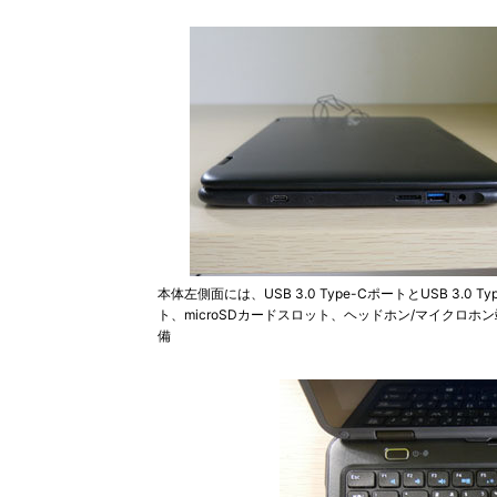
本体左側面には、USB 3.0 Type-CポートとUSB 3.0 Ty
ト、microSDカードスロット、ヘッドホン/マイクロホ
備