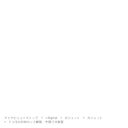
マイナビニューストップ
+Digital
ガジェット
ガジェット
ドコモのSIMロック解除、中国で大歓迎