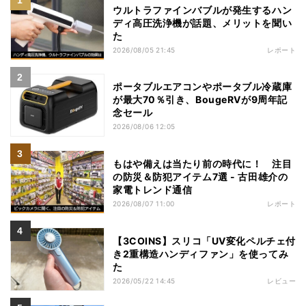
ウルトラファインバブルが発生するハン
ディ高圧洗浄機が話題、メリットを聞い
た
2026/08/05 21:45
レポート
ポータブルエアコンやポータブル冷蔵庫
が最大70％引き、BougeRVが9周年記
念セール
2026/08/06 12:05
もはや備えは当たり前の時代に！ 注目
の防災＆防犯アイテム7選 - 古田雄介の
家電トレンド通信
2026/08/07 11:00
レポート
【3COINS】スリコ「UV変化ペルチェ付
き2重構造ハンディファン」を使ってみ
た
2026/05/22 14:45
レビュー