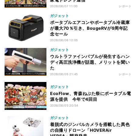
2026/08/07 11:00
レポート
ガジェット
ポータブルエアコンやポータブル冷蔵庫
が最大70％引き、BougeRVが9周年記
念セール
2026/08/06 12:05
ガジェット
ウルトラファインバブルが発生するハン
ディ高圧洗浄機が話題、メリットを聞い
た
2026/08/05 21:45
レポート
ガジェット
EcoFlow、青森ねぶた祭にポータブル電
源を提供 今年で4回目
2026/08/03 20:54
ガジェット
着脱式のジンバルカメラを搭載した異色
の自撮りドローン「HOVERAir
VERSA」開発発表