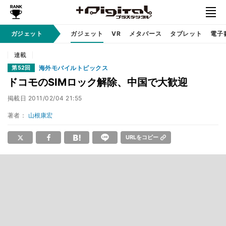
ガジェット
ガジェット
VR
メタバース
タブレット
電子
連載
海外モバイルトピックス
第52回
ドコモのSIMロック解除、中国で大歓迎
掲載日
2011/02/04 21:55
著者：
山根康宏
URLをコピー