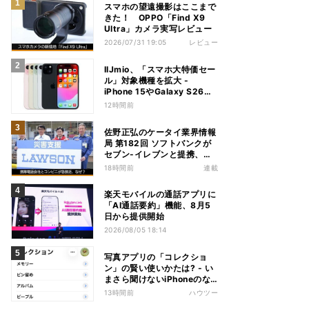
スマホの望遠撮影はここまで
きた！ OPPO「Find X9
Ultra」カメラ実写レビュー
2026/07/31 19:05
レビュー
IIJmio、「スマホ大特価セー
ル」対象機種を拡大 -
iPhone 15やGalaxy S26な
ど
12時間前
佐野正弘のケータイ業界情報
局 第182回 ソフトバンクが
セブン-イレブンと提携、携
帯電話会社とコンビニが急接
18時間前
連載
近する理由は
楽天モバイルの通話アプリに
「AI通話要約」機能、8月5
日から提供開始
2026/08/05 18:14
写真アプリの「コレクショ
ン」の賢い使いかたは? - い
まさら聞けないiPhoneのな
ぜ
13時間前
ハウツー