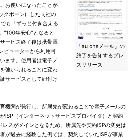
。お使いになったことが
バックボーンにした同社の
ト
でも「ずっと付き合える
"100年安心"となると
サービス終了後は携帯電
「au oneメール」の
をコンピューターから利用可
終了を告知するプレ
います。使用者は電子メ
スリリース
を強いられることに変わ
証サービスとして紐付け
育機関が発行し、所属先が変わることで電子メールの
がISP（インターネットサービスプロバイダ）と契約
ドレスがメインとなるため、所属先や契約ISPの変更は
者が過去に経験した例では、契約していたISPが事業