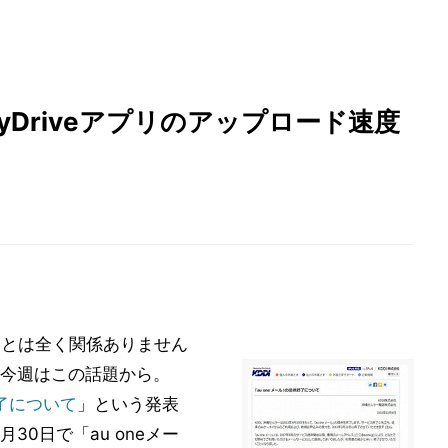
編: SkyDriveアプリのアップロード速度
OSとは全く関係ありません
今週はこの話題から。
終了について
」という発表
30日で「au oneメー