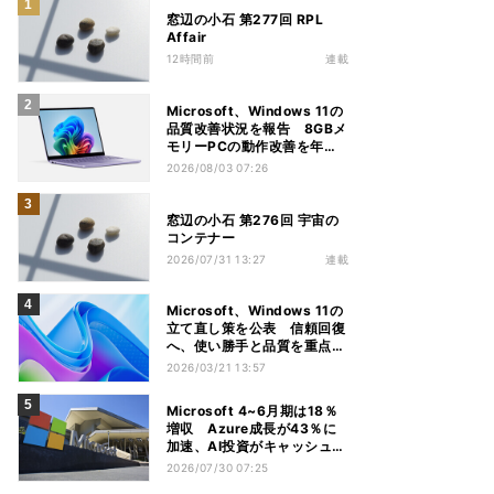
窓辺の小石 第277回 RPL
Affair
12時間前
連載
Microsoft、Windows 11の
品質改善状況を報告 8GBメ
モリーPCの動作改善を年内
推進
2026/08/03 07:26
窓辺の小石 第276回 宇宙の
コンテナー
2026/07/31 13:27
連載
Microsoft、Windows 11の
立て直し策を公表 信頼回復
へ、使い勝手と品質を重点改
善
2026/03/21 13:57
Microsoft 4~6月期は18％
増収 Azure成長が43％に
加速、AI投資がキャッシュフ
ロー圧迫
2026/07/30 07:25