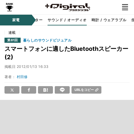
コーダー
家電
プロジェクター
サウンド / オーディオ
時計 / ウェアラブル
連載
暮らしのサウンドビジュアル
第81回
スマートフォンに適したBluetoothスピーカー
(2)
掲載日
2012/01/13 16:33
著者：
村田修
URLをコピー