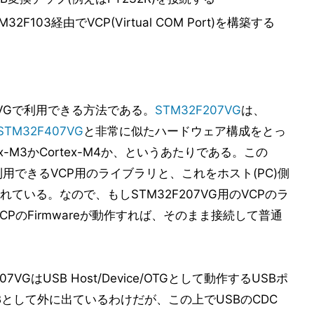
F103経由でVCP(Virtual COM Port)を構築する
207VGで利用できる方法である。
STM32F207VG
は、
STM32F407VG
と非常に似たハードウェア構成をとっ
x-M3かCortex-M4か、というあたりである。この
で利用できるVCP用のライブラリと、これをホスト(PC)側
いる。なので、もしSTM32F207VG用のVCPのラ
VCPのFirmwareが動作すれば、そのまま接続して普通
VGはUSB Host/Device/OTGとして動作するUSBポ
SBとして外に出ているわけだが、この上でUSBのCDC