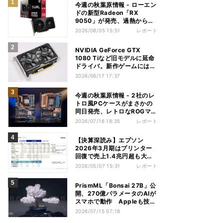
今週の秋葉原情報 - ローエン
ドの新型Radeon「RX
9050」が発売、過熱から守
れる電源ケーブルも
2026/08/05 15:51
レポート
NVIDIA GeForce GTX
1080 Tiなど旧モデルに延命
ドライバ。新作ゲームには非
対応
2026/06/17 17:37
今週の秋葉原情報 - 2社のレ
トロ風PCケースがまさかの
同日発売、レトロなROGマザ
ーも登場
2026/07/16 18:35
レポート
【決算深読み】エプソン
2026年3月期はプリンター
回復で売上1.4兆円超も大幅
減益、今期は増収増益見込む
2026/05/07 15:31
レポート
PrismML「Bonsai 27B」公
開、270億パラメータのAIが
スマホで動作 Appleも技術
を評価
2026/07/15 07:18