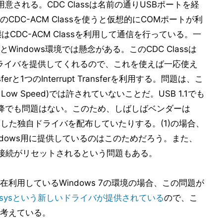
意される。CDC Classは名前の通りUSBポートを経
DC-ACM Classを使うと仮想的にCOMポートが利
CDC-ACM Classを利用して通信を行っている。一
indows環境では懸念がある。このCDC Classは
sというドライバを提供してくれるので、これを使えば一応使え
ferと1つのInterrupt Transferを利用する。問題は、こ
B Low Speed)では許されていないことだ。USB 1.1でも
.0以降でも問題はない。このため、しばしばベンダーは
を対策した独自ドライバを配布していたりする。(1)の場合、
iverをWindows用に提供しているのはこのためだろう。また、
の接続がリセットされるという問題もある。
利用しているWindows 7の環境の場合、この問題が
23.sysという新しいドライバが提供されている
ので、こ
考えている。