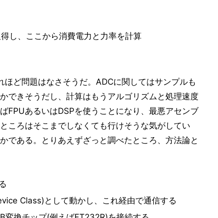
取得し、ここから消費電力と力率を計算
れほど問題はなさそうだ。ADCに関してはサンプルも
かできそうだし、計算はもうアルゴリズムと処理速度
ばFPUあるいはDSPを使うことになり、最悪アセンブ
ところはそこまでしなくても行けそうな気がしてい
かである。とりあえずざっと調べたところ、方法論と
る
n Device Class)として動かし、これ経由で通信する
B変換チップ(例えばFT232R)を接続する