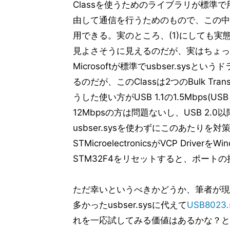
Classを使うためのライブラリが標準で用
由して通信を行うためのもので、この中のC
用できる。実のところ、(1)にしても実態は
見よさそうに見えるのだが、実はちょっとW
Microsoftが標準でusbser.sy
るのだが、このClassは2つのBulk Trans
うした使い方がUSB 1.1の1.5Mbps(US
12Mbpsの方は問題ないし、USB 2
usbser.sysを使わずにこのあたり
STMicroelectronicsがVCP Dr
STM32F4をリセットすると、ポート
ただ幸いというべきかどうか、筆者が現在
多かったusbser.sysに代えて
USB80
れを一応試してみる価値はあるかな？と