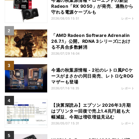
今週の秋葉原情報 - ローエンドの新型
Radeon「RX 9050」が発売、過熱から
守れる電源ケーブルも
2026/08/05 15:51
レポート
「AMD Radeon Software Adrenalin
26.7.1」公開。RDNA 3シリーズにおけ
る不具合多数解消
2026/07/29 16:04
今週の秋葉原情報 - 2社のレトロ風PCケ
ースがまさかの同日発売、レトロなROG
マザーも登場
2026/07/16 18:35
レポート
【決算深読み】エプソン 2026年3月期
はプリンター回復で売上1.4兆円超も大
幅減益、今期は増収増益見込む
2026/05/07 15:31
レポート