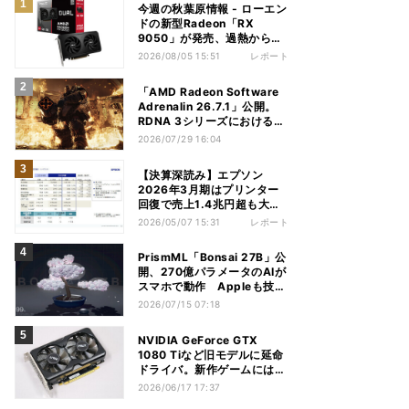
今週の秋葉原情報 - ローエン
ドの新型Radeon「RX
9050」が発売、過熱から守
れる電源ケーブルも
2026/08/05 15:51
レポート
「AMD Radeon Software
Adrenalin 26.7.1」公開。
RDNA 3シリーズにおける不
具合多数解消
2026/07/29 16:04
【決算深読み】エプソン
2026年3月期はプリンター
回復で売上1.4兆円超も大幅
減益、今期は増収増益見込む
2026/05/07 15:31
レポート
PrismML「Bonsai 27B」公
開、270億パラメータのAIが
スマホで動作 Appleも技術
を評価
2026/07/15 07:18
NVIDIA GeForce GTX
1080 Tiなど旧モデルに延命
ドライバ。新作ゲームには非
対応
2026/06/17 17:37