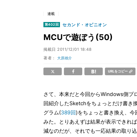
連載
セカンド・オピニオン
第402回
MCUで遊ぼう(50)
掲載日
2011/12/01 18:48
著者：
大原雄介
URLをコピー
さて、本来だと今回からWindows側
回紹介したSketchをちょっとだけ書き換
グラム(
389回
)をちょっと書き換え、今回
みた。とりあえずは結果が表示できれば
減なのだが、それでも一応結果の取り込みは可