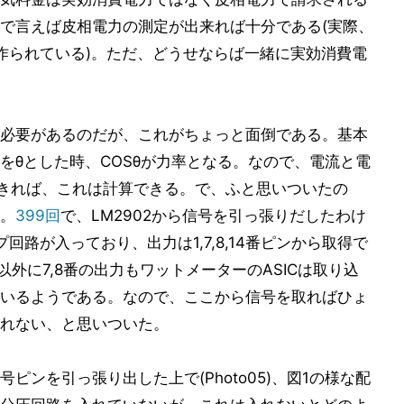
で言えば皮相電力の測定が出来れば十分である(実際、
プトで作られている)。ただ、どうせならば一緒に実効消費電
必要があるのだが、これがちょっと面倒である。基本
をθとした時、COSθが力率となる。なので、電流と電
定できれば、これは計算できる。で、ふと思いついたの
。
399回
で、LM2902から信号を引っ張りだしたわけ
回路が入っており、出力は1,7,8,14番ピンから取得で
以外に7,8番の出力もワットメーターのASICは取り込
いるようである。なので、ここから信号を取ればひょ
れない、と思いついた。
ンを引っ張り出した上で(Photo05)、図1の様な配