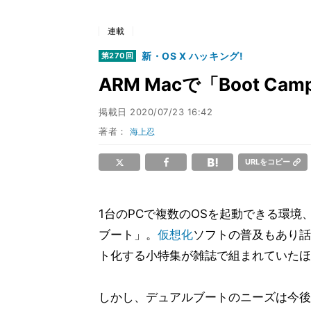
連載
新・OS X ハッキング!
第270回
ARM Macで「Boot C
掲載日
2020/07/23 16:42
著者：
海上忍
URLをコピー
1台のPCで複数のOSを起動できる環境
ブート」。
仮想化
ソフトの普及もあり話
ト化する小特集が雑誌で組まれていたほ
しかし、デュアルブートのニーズは今後