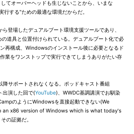
果としてオーバーヘッドも生じないことから、いまな
で実行する"ための最適な環境だからだ。
から登場したデュアルブート環境支援ツールであり、
るための道具と位置付けられている。デュアルブート化で必
再構成、Windowsのインストール後に必要となるド
作業をワンストップで実行できてしまうありがたい存
con Mac以降サポートされなくなる。ポッドキャスト番組
ゲスト出演した回で(
YouTube
)、WWDC基調講演でお馴染
ot CampのようにWindowsを直接起動できない(We
to an x86 version of Windows which is what today's
が、その証拠だ。