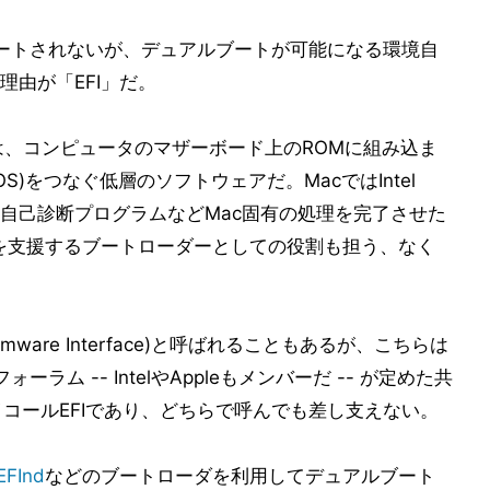
Campはサポートされないが、デュアルブートが可能になる環境自
由が「EFI」だ。
terface)とは、コンピュータのマザーボード上のROMに組み込ま
S)をつなぐ低層のソフトウェアだ。MacではIntel
と自己診断プログラムなどMac固有の処理を完了させた
を支援するブートローダーとしての役割も担う、なく
le Firmware Interface)と呼ばれることもあるが、こちらは
ォーラム -- IntelやAppleもメンバーだ -- が定めた共
イコールEFIであり、どちらで呼んでも差し支えない。
EFInd
などのブートローダを利用してデュアルブート