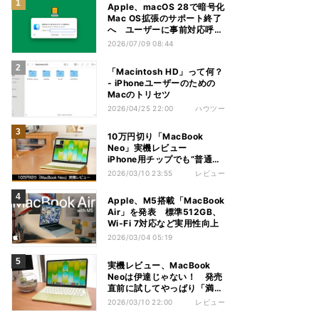
Apple、macOS 28で暗号化
Mac OS拡張のサポート終了
へ ユーザーに事前対応呼び
かけ
2026/07/09 08:44
「Macintosh HD」って何？
- iPhoneユーザーのための
Macのトリセツ
2026/04/25 22:00
ハウツー
10万円切り「MacBook
Neo」実機レビュー
iPhone用チップでも“普通に
使えた”意外な実力
2026/03/10 23:55
レビュー
Apple、M5搭載「MacBook
Air」を発表 標準512GB、
Wi‑Fi 7対応など実用性向上
2026/03/04 05:19
実機レビュー、MacBook
Neoは伊達じゃない！ 発売
直前に試してやっぱり「満
足」
2026/03/10 22:00
レビュー