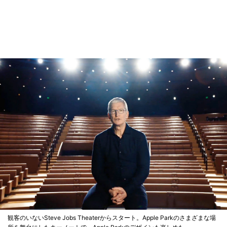
観客のいないSteve Jobs Theaterからスタート。Apple Parkのさまざまな場