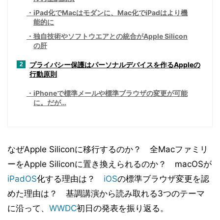
iPad化でMacはモダンに、Mac化でiPadはより機
能的に
独自技術やソフトウエアとの統合がApple Silicon
の肝
プライバシー保護はパーソナルデバイスを作るAppleの
2
行動原則
iPhoneで標準メールや標準ブラウザの変更が可能
に。だが…
なぜApple Siliconに移行するのか？ 全Macファミリ
ーをApple Siliconに置き換えられるのか？ macOSが
iPadOS
化する理由は？
iOS
の標準ブラウザ変更を認
めた理由は？ 基調講演から読み取れる3つのテーマ
に沿って、
WWDC
初日の発表を振り返る。