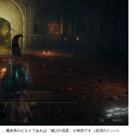
士」。魔術系のビルドであれば「滅びの流星」が有効です（泥濘のトンパ）