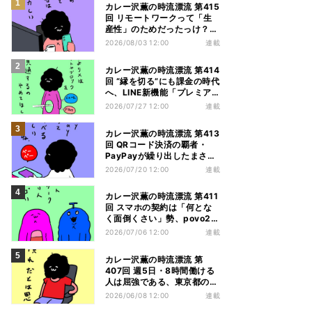
カレー沢薫の時流漂流 第415
回 リモートワークって「生
産性」のためだったっけ？
GMOの在宅勤務廃止で考え
2026/08/03 12:00
連載
る
カレー沢薫の時流漂流 第414
回 “縁を切る”にも課金の時代
へ、LINE新機能「プレミア
ムブロック」が好評
2026/07/27 12:00
連載
カレー沢薫の時流漂流 第413
回 QRコード決済の覇者・
PayPayが繰り出したまさか
の一手「他社カード利用券」
2026/07/20 12:00
連載
カレー沢薫の時流漂流 第411
回 スマホの契約は「何とな
く面倒くさい」勢、povo2.0
と楽天モバイルのすったもん
2026/07/06 12:00
連載
だを眺める
カレー沢薫の時流漂流 第
407回 週5日・8時間働ける
人は屈強である、東京都のハ
ーフパンツ解禁から考える
2026/06/08 12:00
連載