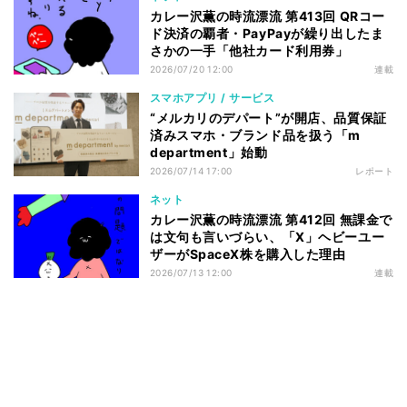
カレー沢薫の時流漂流 第413回 QRコー
ド決済の覇者・PayPayが繰り出したま
さかの一手「他社カード利用券」
2026/07/20 12:00
連載
スマホアプリ / サービス
“メルカリのデパート”が開店、品質保証
済みスマホ・ブランド品を扱う「m
department」始動
2026/07/14 17:00
レポート
ネット
カレー沢薫の時流漂流 第412回 無課金で
は文句も言いづらい、「X」ヘビーユー
ザーがSpaceX株を購入した理由
2026/07/13 12:00
連載