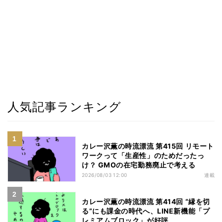
人気記事ランキング
カレー沢薫の時流漂流 第415回 リモート
ワークって「生産性」のためだったっ
け？ GMOの在宅勤務廃止で考える
2026/08/03 12:00
連載
カレー沢薫の時流漂流 第414回 “縁を切
る”にも課金の時代へ、LINE新機能「プ
レミアムブロック」が好評