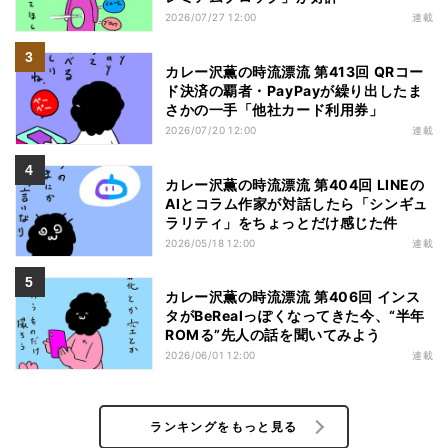
2026/07/27 12:00
連載
カレー沢薫の時流漂流 第413回 QRコー
ド決済の覇者・PayPayが繰り出したま
さかの一手「他社カード利用券」
2026/07/20 12:00
連載
カレー沢薫の時流漂流 第404回 LINEの
AIとコラム作家が対話したら「シンギュ
ラリティ」をちょっとだけ感じた件
2026/05/18 12:00
連載
カレー沢薫の時流漂流 第406回 インス
タがBeRealっぽくなってきた今、“半年
ROMる”先人の話を聞いてみよう
2026/06/01 12:00
連載
ランキングをもっと見る