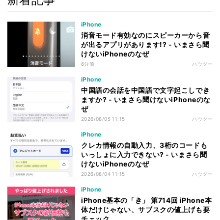
iPhone
消音モード有効なのにスピーカーから音
が出るアプリがあります!? - いまさら聞
けないiPhoneのなぜ
6分前
ハウツー
iPhone
中国語の会話を中国語で文字起こしでき
ますか? - いまさら聞けないiPhoneのな
ぜ
2026/08/05 11:15
ハウツー
iPhone
クレカ情報の自動入力、3桁のコードも
いっしょに入力できない? - いまさら聞
けないiPhoneのなぜ
2026/08/04 11:15
ハウツー
iPhone
iPhone基本の「き」 第714回 iPhone本
体だけじゃない、サブスクの値上げも要
チェック