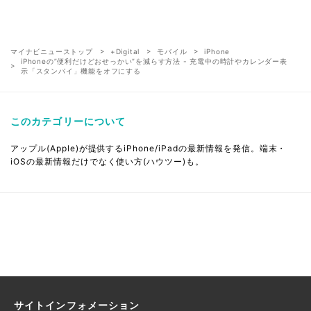
マイナビニューストップ
+Digital
モバイル
iPhone
iPhoneの”便利だけどおせっかい”を減らす方法 - 充電中の時計やカレンダー表
示「スタンバイ」機能をオフにする
このカテゴリーについて
アップル(Apple)が提供するiPhone/iPadの最新情報を発信。端末・
iOSの最新情報だけでなく使い方(ハウツー)も。
サイトインフォメーション