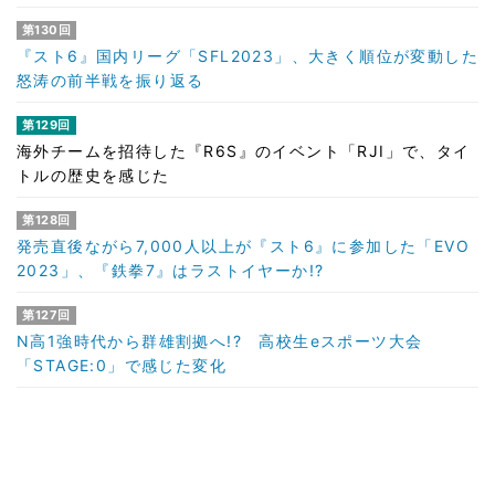
第130回
『スト6』国内リーグ「SFL2023」、大きく順位が変動した
怒涛の前半戦を振り返る
第129回
海外チームを招待した『R6S』のイベント「RJI」で、タイ
トルの歴史を感じた
第128回
発売直後ながら7,000人以上が『スト6』に参加した「EVO
2023」、『鉄拳7』はラストイヤーか!?
第127回
N高1強時代から群雄割拠へ!? 高校生eスポーツ大会
「STAGE:0」で感じた変化