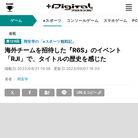
ゲーム
eスポーツ
コンソールゲーム
スマホゲーム
P
連載
岡安学の「eスポーツ観戦記」
第129回
海外チームを招待した『R6S』のイベント
「RJI」で、タイトルの歴史を感じた
掲載日
2023/08/31 16:58
更新日
2023/09/01 16:30
著者：
岡安学
URLをコピー