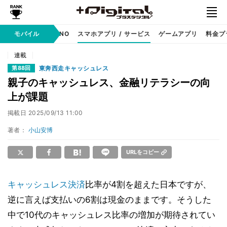
携帯キャリア
モバイル
MVNO
スマホアプリ / サービス
ゲームアプリ
料金プ
連載
東奔西走キャッシュレス
第88回
親子のキャッシュレス、金融リテラシーの向
上が課題
掲載日
2025/09/13 11:00
著者：
小山安博
URLをコピー
キャッシュレス決済
比率が4割を超えた日本ですが、
逆に言えば支払いの6割は現金のままです。そうした
中で10代のキャッシュレス比率の増加が期待されてい