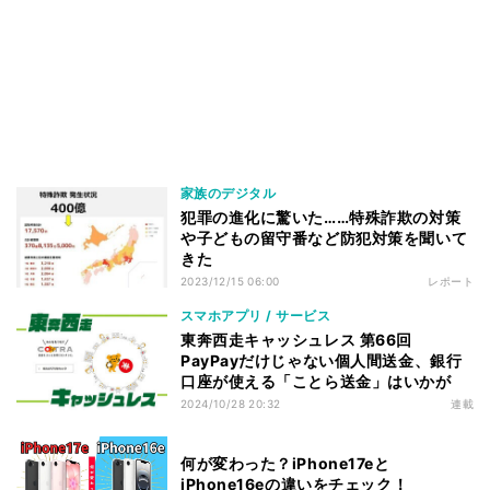
家族のデジタル
犯罪の進化に驚いた……特殊詐欺の対策
や子どもの留守番など防犯対策を聞いて
きた
2023/12/15 06:00
レポート
スマホアプリ / サービス
東奔西走キャッシュレス 第66回
PayPayだけじゃない個人間送金、銀行
口座が使える「ことら送金」はいかが
2024/10/28 20:32
連載
何が変わった？iPhone17eと
iPhone16eの違いをチェック！