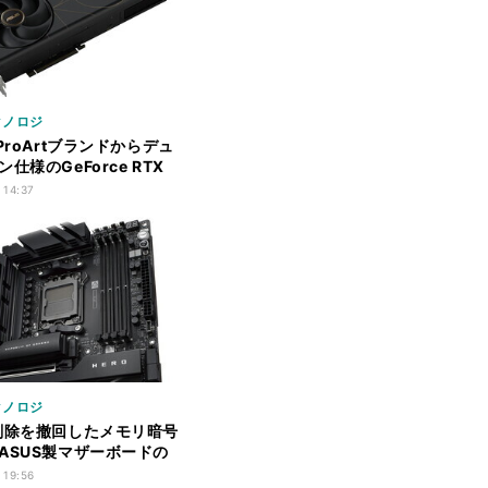
クノロジ
ProArtブランドからデュ
仕様のGeForce RTX
グラフィックスカード
 14:37
クノロジ
削除を撤回したメモリ暗号
ASUS製マザーボードの
BIOSで復活
 19:56