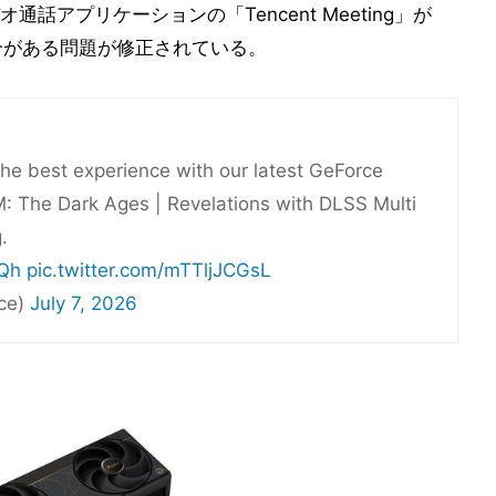
アプリケーションの「Tencent Meeting」が
く場合がある問題が修正されている。
he best experience with our latest GeForce
 The Dark Ages | Revelations with DLSS Multi
.
FQh
pic.twitter.com/mTTljJCGsL
ce)
July 7, 2026