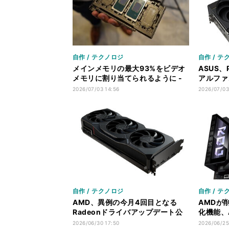
自作 / テクノロジ
自作 / テ
メインメモリの最大93%をビデオ
ASUS、
メモリに割り当てられるように -
アルファン
Intel Panther Lake等で
5090
2026/07/03 14:56
2026/07/03
自作 / テクノロジ
自作 / テ
AMD、異例の今月4回目となる
AMDが
Radeonドライバアップデート公
化機能、
開。Windows 10×RX 7000シリ
ベータ版
2026/06/30 17:50
2026/06/25