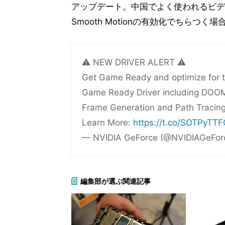
アップデート。中国でよく使われるビデオ通話
Smooth Motionの有効化でちらつ
⚠️ NEW DRIVER ALERT ⚠️
Get Game Ready and optimize for t
Game Ready Driver including DOOM:
Frame Generation and Path Tracing
Learn More:
https://t.co/SOTPyTT
— NVIDIA GeForce (@NVIDIAGeFor
編集部が選ぶ関連記事