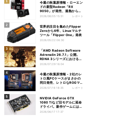
今週の秋葉原情報 - ローエン
ドの新型Radeon「RX
9050」が発売、過熱から守
れる電源ケーブルも
2026/08/05 15:51
レポート
世界的注目を集めたFlipper
Zeroから6年、Linuxマルチ
ツール「Flipper One」発表
2026/05/22 06:30
「AMD Radeon Software
Adrenalin 26.7.1」公開。
RDNA 3シリーズにおける不
具合多数解消
2026/07/29 16:04
今週の秋葉原情報 - 2社のレ
トロ風PCケースがまさかの
同日発売、レトロなROGマザ
ーも登場
2026/07/16 18:35
レポート
NVIDIA GeForce GTX
1080 Tiなど旧モデルに延命
ドライバ。新作ゲームには非
対応
2026/06/17 17:37