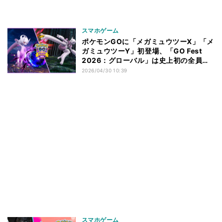
スマホゲーム
ポケモンGOに「メガミュウツーX」「メ
ガミュウツーY」初登場、「GO Fest
2026：グローバル」は史上初の全員無
料開催
2026/04/30 10:39
スマホゲーム