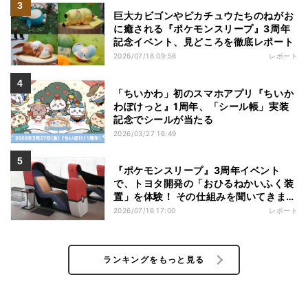
巨大カビゴンやピカチュウたちのねがお
に癒される『ポケモンスリープ』3周年
記念イベント、見どころを徹底レポート
2026/07/18 09:58
レポート
「ちいかわ」初のスマホアプリ『ちいか
わぽけっと』1周年、「シール帳」実装
記念でシールが当たる
2026/03/27 16:49
『ポケモンスリープ』3周年イベント
で、トヨタ開発の「おひるねかいふく装
置」を体験！ その仕組みを聞いてきまし
た
2026/07/16 17:00
レポート
ランキングをもっと見る