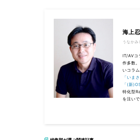
海上
うなかみ
IT/A
作多数
いコラ
「いまさ
「(新)O
特化型R
を注いで
編集部が選ぶ関連記事