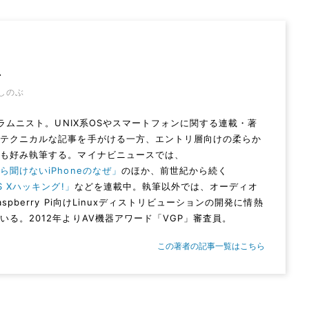
忍
しのぶ
Vコラムニスト。UNIX系OSやスマートフォンに関する連載・著
。テクニカルな記事を手がける一方、エントリ層向けの柔らか
ムも好み執筆する。マイナビニュースでは、
ら聞けないiPhoneのなぜ」
のほか、前世紀から続く
S Xハッキング!」
などを連載中。執筆以外では、オーディオ
aspberry Pi向けLinuxディストリビューションの開発に情熱
いる。2012年よりAV機器アワード「VGP」審査員。
この著者の記事一覧はこちら