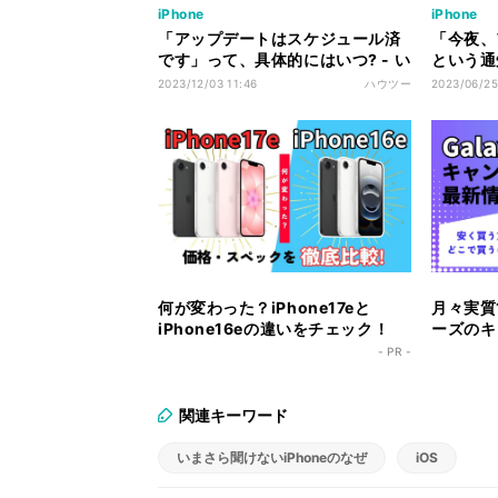
iPhone
iPhone
「アップデートはスケジュール済
「今夜、
です」って、具体的にはいつ? - い
という通
まさら聞けないiPhoneのなぜ
さら聞け
2023/12/03 11:46
ハウツー
2023/06/25
何が変わった？iPhone17eと
月々実質1
iPhone16eの違いをチェック！
ーズのキ
ク！
- PR -
関連キーワード
いまさら聞けないiPhoneのなぜ
iOS