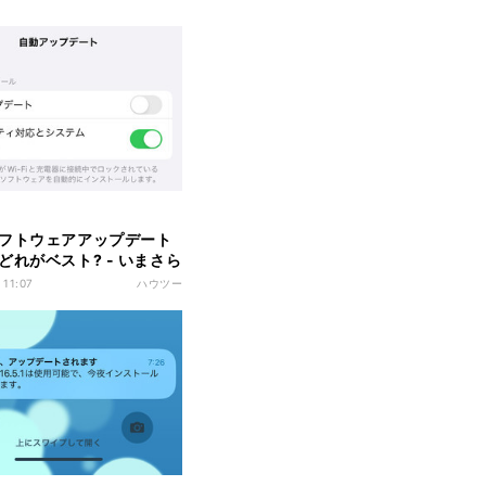
フトウェアアップデート
どれがベスト? - いまさら
Phoneのなぜ
 11:07
ハウツー