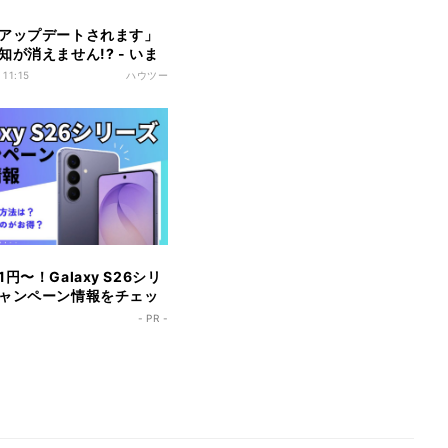
アップデートされます」
知が消えません!? - いま
ないiPhoneのなぜ
 11:15
ハウツー
円〜！Galaxy S26シリ
ャンペーン情報をチェッ
- PR -