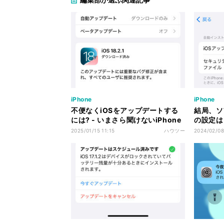
iPhone
iPhone
不便なくiOSをアップデートする
結局、ソ
には? - いまさら聞けないiPhone
の設定は
のなぜ
聞けないi
2025/01/15 11:15
ハウツー
2024/02/08