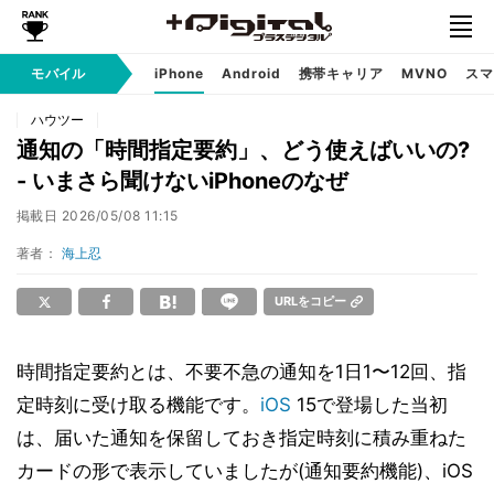
モバイル
iPhone
Android
携帯キャリア
MVNO
スマ
ハウツー
通知の「時間指定要約」、どう使えばいいの?
- いまさら聞けないiPhoneのなぜ
掲載日
2026/05/08 11:15
著者：
海上忍
URLをコピー
時間指定要約とは、不要不急の通知を1日1〜12回、指
定時刻に受け取る機能です。
iOS
15で登場した当初
は、届いた通知を保留しておき指定時刻に積み重ねた
カードの形で表示していましたが(通知要約機能)、iOS