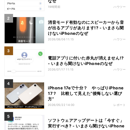
なぜ
19時間前
ハウツー
消音モード有効なのにスピーカーから音
が出るアプリがあります!? - いまさら聞
けないiPhoneのなぜ
2026/08/06 11:15
ハウツー
電話アプリに付いた赤丸が消えません!?
- いまさら聞けないiPhoneのなぜ
2026/07/17 11:15
ハウツー
iPhone 17eで十分？ やっぱりiPhone
17？ 比較して見えた“後悔しない選び
方”
2026/05/22 14:00
レポート
ソフトウェアアップデートは「今すぐ」
実行すべき? - いまさら聞けないiPhone