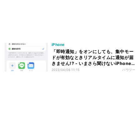
iPhone
「即時通知」をオンにしても、集中モー
ドが有効なときリアルタイムに通知が届
きません!? - いまさら聞けないiPhone
のなぜ
2023/04/06 11:15
ハウツー