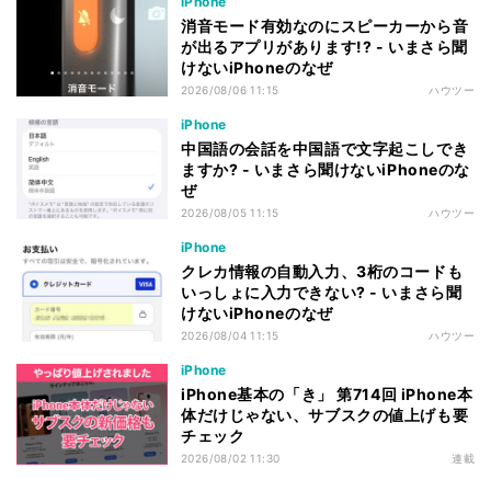
iPhone
消音モード有効なのにスピーカーから音
が出るアプリがあります!? - いまさら聞
けないiPhoneのなぜ
2026/08/06 11:15
ハウツー
iPhone
中国語の会話を中国語で文字起こしでき
ますか? - いまさら聞けないiPhoneのな
ぜ
2026/08/05 11:15
ハウツー
iPhone
クレカ情報の自動入力、3桁のコードも
いっしょに入力できない? - いまさら聞
けないiPhoneのなぜ
2026/08/04 11:15
ハウツー
iPhone
iPhone基本の「き」 第714回 iPhone本
体だけじゃない、サブスクの値上げも要
チェック
2026/08/02 11:30
連載