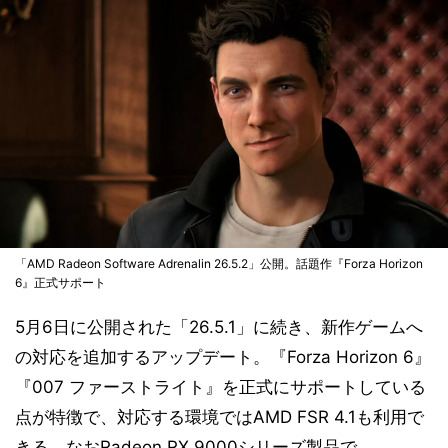
「AMD Radeon Software Adrenalin 26.5.2」公開。話題作『Forza Horizon
6』正式サポート
5月6日に公開された「26.5.1」に続き、新作ゲームへ
の対応を追加するアップデート。『Forza Horizon 6』
『007 ファーストライト』を正式にサポートしている
点が特徴で、対応する環境ではAMD FSR 4.1も利用で
きる。なおRadeon RX 9000シリーズ製品で