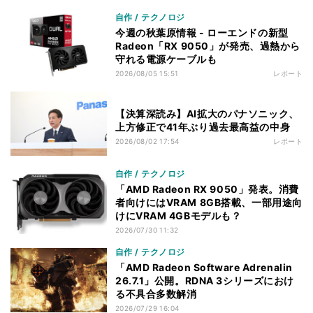
自作 / テクノロジ
今週の秋葉原情報 - ローエンドの新型
Radeon「RX 9050」が発売、過熱から
守れる電源ケーブルも
2026/08/05 15:51
レポート
【決算深読み】AI拡大のパナソニック、
上方修正で41年ぶり過去最高益の中身
2026/08/02 17:54
レポート
自作 / テクノロジ
「AMD Radeon RX 9050」発表。消費
者向けにはVRAM 8GB搭載、一部用途向
けにVRAM 4GBモデルも？
2026/07/30 11:32
自作 / テクノロジ
「AMD Radeon Software Adrenalin
26.7.1」公開。RDNA 3シリーズにおけ
る不具合多数解消
2026/07/29 16:04