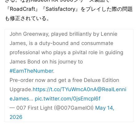
『RoadCraft』『Satisfactory』をプレイした際の問題
も修正されている。
John Greenway, played brilliantly by Lennie
James, is a duty-bound and consummate
professional who plays a pivital role in guiding
James Bond on his journey to
#EarnTheNumber
.
Pre-order now and get a free Deluxe Edition
Upgrade.
https://t.co/TYuWmcA0nA
@RealLenni
eJames
…
pic.twitter.com/0jsEmcpI6f
— 007 First Light (@007GameIOI)
May 14,
2026