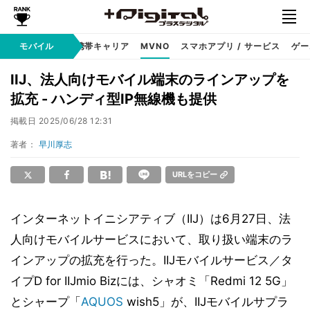
hone
モバイル
Android
携帯キャリア
MVNO
スマホアプリ / サービス
ゲー
IIJ、法人向けモバイル端末のラインアップを
拡充 - ハンディ型IP無線機も提供
掲載日
2025/06/28 12:31
著者：
早川厚志
URLをコピー
インターネットイニシアティブ（IIJ）は6月27日、法
人向けモバイルサービスにおいて、取り扱い端末のラ
インアップの拡充を行った。IIJモバイルサービス／タ
イプD for IIJmio Bizには、シャオミ「Redmi 12 5G」
とシャープ「
AQUOS
wish5」が、IIJモバイルサプラ