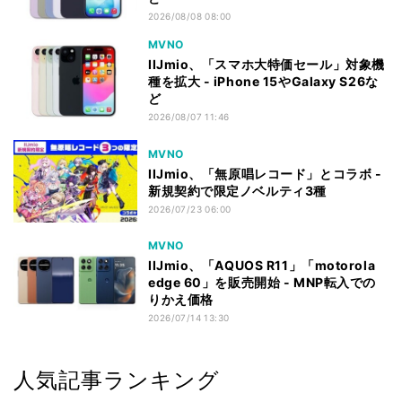
2026/08/08 08:00
MVNO
IIJmio、「スマホ大特価セール」対象機
種を拡大 - iPhone 15やGalaxy S26な
ど
2026/08/07 11:46
MVNO
IIJmio、「無原唱レコード」とコラボ -
新規契約で限定ノベルティ3種
2026/07/23 06:00
MVNO
IIJmio、「AQUOS R11」「motorola
edge 60」を販売開始 - MNP転入での
りかえ価格
2026/07/14 13:30
人気記事ランキング