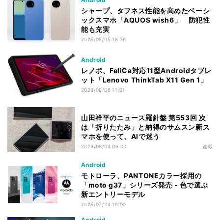
シャープ、タフネス性能を高めたベーシ
ックスマホ「AQUOS wish6」 防犯性
能も充実
2026/08/05 18:39
Android
レノボ、FeliCa対応11型Androidタブレ
ット「Lenovo ThinkTab X11 Gen 1」
2026/08/05 11:01
山田祥平のニュース羅針盤 第553回 次
は「折りたたみ」と納得のサムスン新ス
マホを使って、AIで迷う
2026/08/04 06:00
連載
Android
モトローラ、PANTONEカラー採用の
「moto g37」シリーズ発売 - 色で選ぶ
新エントリーモデル
2026/07/24 16:00
Android