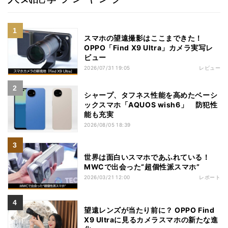
スマホの望遠撮影はここまできた！
OPPO「Find X9 Ultra」カメラ実写レ
ビュー
2026/07/31 19:05
レビュー
シャープ、タフネス性能を高めたベーシ
ックスマホ「AQUOS wish6」 防犯性
能も充実
2026/08/05 18:39
世界は面白いスマホであふれている！
MWCで出会った“超個性派スマホ”
2026/03/21 12:00
レポート
望遠レンズが当たり前に？ OPPO Find
X9 Ultraに見るカメラスマホの新たな進