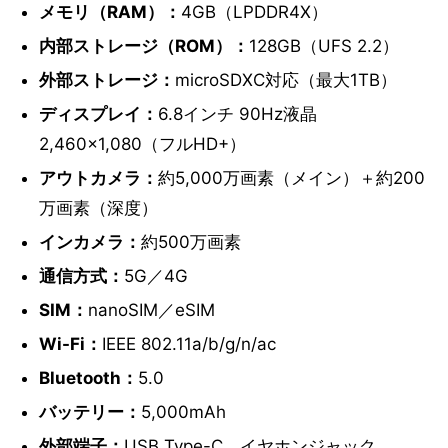
メモリ（RAM）：
4GB（LPDDR4X）
内部ストレージ（ROM）：
128GB（UFS 2.2）
外部ストレージ：
microSDXC対応（最大1TB）
ディスプレイ：
6.8インチ 90Hz液晶
2,460×1,080（フルHD+）
アウトカメラ：
約5,000万画素（メイン）＋約200
万画素（深度）
インカメラ：
約500万画素
通信方式：
5G／4G
SIM：
nanoSIM／eSIM
Wi-Fi：
IEEE 802.11a/b/g/n/ac
Bluetooth：
5.0
バッテリー：
5,000mAh
外部端子：
USB Type-C、イヤホンジャック