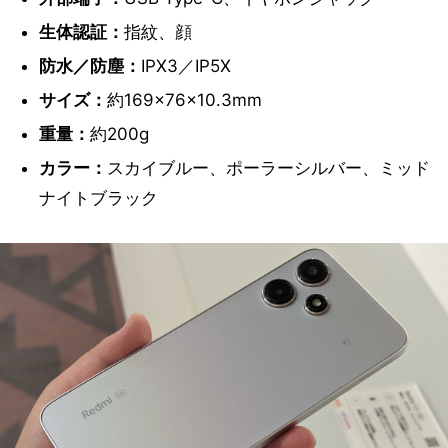
生体認証：
指紋、顔
防水／防塵：
IPX3／IP5X
サイズ：
約169×76×10.3mm
重量：
約200g
カラー：
スカイブルー、ポーラーシルバー、ミッド
ナイトブラック