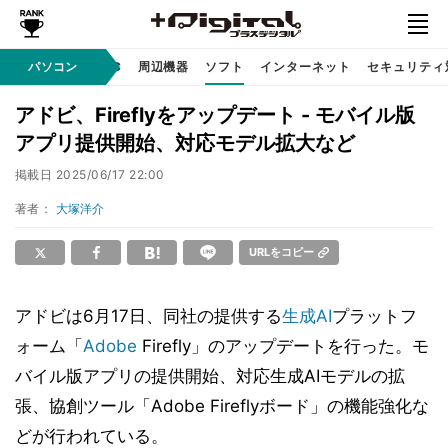
/ テクノロジ
パソコン
AI PC
周辺機器
ソフト
インターネット
セキュリティ
アドビ、Fireflyをアップデート - モバイル版
アプリ提供開始、対応モデル拡大など
掲載日
2025/06/17 22:00
著者：
大塚洋介
URLをコピー
アドビは6月17日、同社の提供する
生成AI
プラットフ
ォーム「
Adobe
Firefly」のアップデートを行った。モ
バイル版アプリの提供開始、対応生成AIモデルの拡
張、協創ツール「Adobe Fireflyボード」の機能強化な
どが行われている。