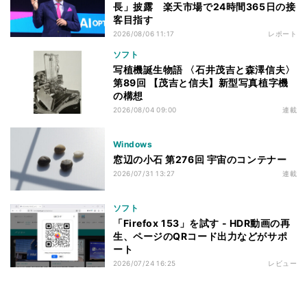
長」披露 楽天市場で24時間365日の接
客目指す
2026/08/06 11:17
レポート
ソフト
写植機誕生物語 〈石井茂吉と森澤信夫〉
第89回 【茂吉と信夫】新型写真植字機
の構想
2026/08/04 09:00
連載
Windows
窓辺の小石 第276回 宇宙のコンテナー
2026/07/31 13:27
連載
ソフト
「Firefox 153」を試す - HDR動画の再
生、ページのQRコード出力などがサポ
ート
2026/07/24 16:25
レビュー