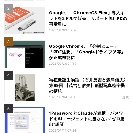
Google、「ChromeOS Flex」導入キ
ットを3ドルで販売、サポート切れPCの
再活用に
2026/04/03 06:32
Google Chrome、「分割ビュー」
「PDF注釈」「Googleドライブ保存」
が正式機能に
2026/02/20 07:15
写植機誕生物語 〈石井茂吉と森澤信夫〉
第89回 【茂吉と信夫】新型写真植字機
の構想
2026/08/04 09:00
連載
1PasswordとClaudeが連携 パスワー
ドをAIエージェントに渡さない“ゼロ露
出”認証
2026/07/17 07:26