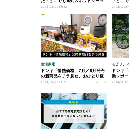
た「どこでも速効スポットクーラ
「どこで
ー」
本当に実
2025/05/01 16:33
2024/07/27
生活家電
モビリテ
ドンキ「情熱価格」7月／8月発売
ドンキ「E
の新商品をチラ見せ、おひとり様
乗レポー
3in1調理プレートなど
シストオ
2024/06/23 11:31
レポート
2024/11/10