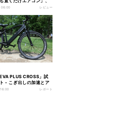
も置くだけエアコン」、
用的か試してみた
 06:00
レビュー
ィ
VA PLUS CROSS」試
ト - こぎ出しの加速とア
フ時の乗り心地が印象的
 16:00
レポート