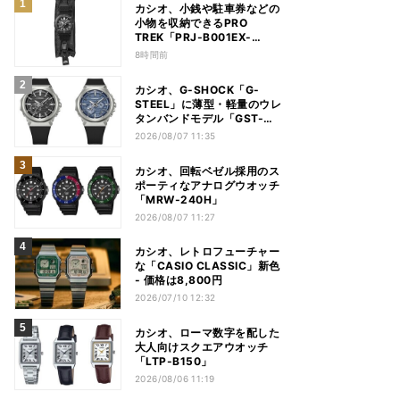
カシオ、小銭や駐車券などの
小物を収納できるPRO
TREK「PRJ-B001EX-
1JR」
8時間前
カシオ、G-SHOCK「G-
STEEL」に薄型・軽量のウレ
タンバンドモデル「GST-
B1000」
2026/08/07 11:35
カシオ、回転ベゼル採用のス
ポーティなアナログウオッチ
「MRW-240H」
2026/08/07 11:27
カシオ、レトロフューチャー
な「CASIO CLASSIC」新色
- 価格は8,800円
2026/07/10 12:32
カシオ、ローマ数字を配した
大人向けスクエアウオッチ
「LTP-B150」
2026/08/06 11:19