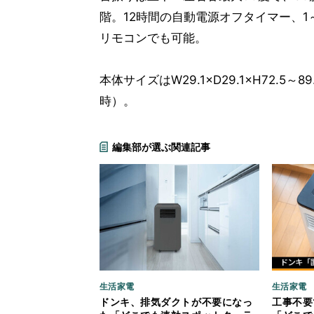
階。12時間の自動電源オフタイマー、
リモコンでも可能。
本体サイズはW29.1×D29.1×H72.5
時）。
編集部が選ぶ関連記事
生活家電
生活家電
ドンキ、排気ダクトが不要になっ
工事不要