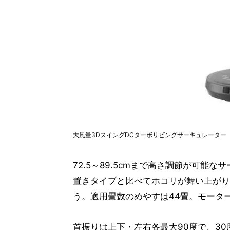
大風量3DスイングDCターボリビングサーキュレーター
72.5～89.5cmまで高さ調節が可能
置きタイプと比べてホコリが舞い上がり
う。適用畳数のめやすは44畳。モータ
首振りは上下・左右各最大90度で、30