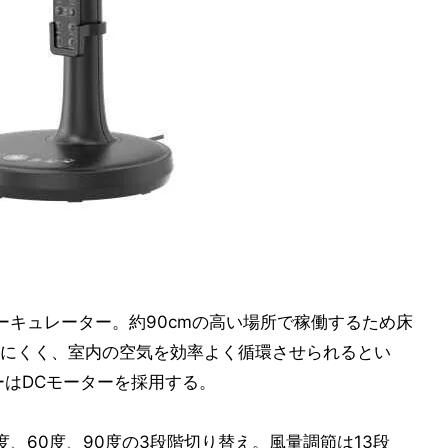
なサーキュレーター。約90cmの高い場所で稼働するため床
にくく、室内の空気を効率よく循環させられるとい
ーはDCモーターを採用する。
度、60度、90度の3段階切り替え。風量調節は13段