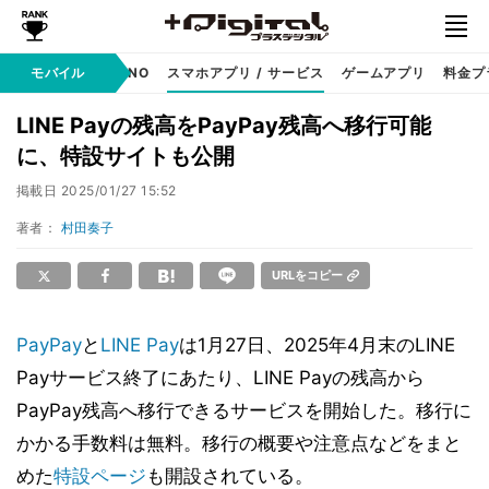
携帯キャリア
モバイル
MVNO
スマホアプリ / サービス
ゲームアプリ
料金プ
LINE Payの残高をPayPay残高へ移行可能
に、特設サイトも公開
掲載日
2025/01/27 15:52
著者：
村田奏子
URLをコピー
PayPay
と
LINE Pay
は1月27日、2025年4月末のLINE
Payサービス終了にあたり、LINE Payの残高から
PayPay残高へ移行できるサービスを開始した。移行に
かかる手数料は無料。移行の概要や注意点などをまと
めた
特設ページ
も開設されている。