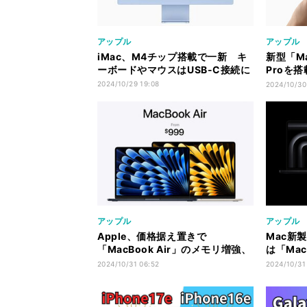
アップル
アップル
iMac、M4チップ搭載で一新 キ
新型「Ma
ーボードやマウスはUSB-C接続に
Proを
ンパクト
2024/10/29 19:08
2024/10/30
アップル
アップル
Apple、価格据え置きで
Mac新
「MacBook Air」のメモリ増強、
は「Mac
全Macが16GB以上に
Pro/ M
2024/10/31 06:52
2024/10/31