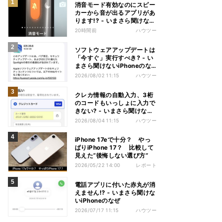
消音モード有効なのにスピー
カーから音が出るアプリがあ
ります!? - いまさら聞けない
iPhoneのなぜ
20時間前
ハウツー
ソフトウェアアップデートは
「今すぐ」実行すべき? - い
まさら聞けないiPhoneのな
ぜ
2026/08/02 11:15
ハウツー
クレカ情報の自動入力、3桁
のコードもいっしょに入力で
きない? - いまさら聞けない
iPhoneのなぜ
2026/08/04 11:15
ハウツー
iPhone 17eで十分？ やっ
ぱりiPhone 17？ 比較して
見えた“後悔しない選び方”
2026/05/22 14:00
レポート
電話アプリに付いた赤丸が消
えません!? - いまさら聞けな
いiPhoneのなぜ
2026/07/17 11:15
ハウツー