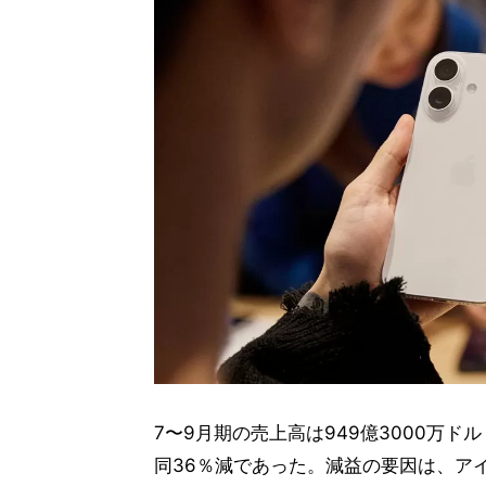
7〜9月期の売上高は949億3000万ド
同36％減であった。減益の要因は、ア