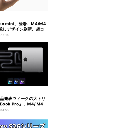
c mini」登場、M4/M4
搭載しデザイン刷新、超コ
に進化
 08:18
製品発表ウィークの大トリ
Book Pro」、M4/ M4
4 Maxで刷新
 04:55