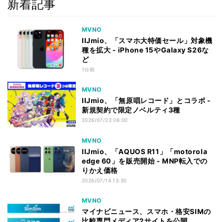
新着記事
MVNO
IIJmio、「スマホ大特価セール」対象機
種を拡大 - iPhone 15やGalaxy S26な
ど
1分前
MVNO
IIJmio、「無原唱レコード」とコラボ -
新規契約で限定ノベルティ3種
2026/07/23 06:00
MVNO
IIJmio、「AQUOS R11」「motorola
edge 60」を販売開始 - MNP転入での
りかえ価格
2026/07/14 13:30
MVNO
マイナビニュース、スマホ・格安SIMの
比較専門メディア2サイトを公開