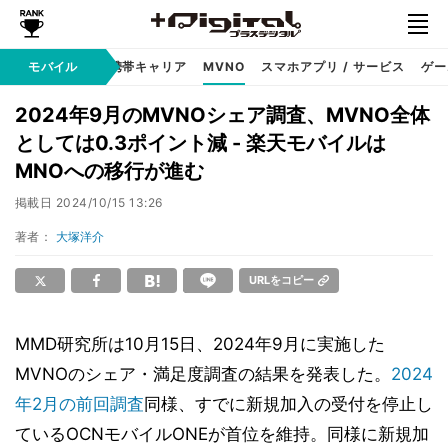
hone
モバイル
Android
携帯キャリア
MVNO
スマホアプリ / サービス
ゲー
2024年9月のMVNOシェア調査、MVNO全体
としては0.3ポイント減 - 楽天モバイルは
MNOへの移行が進む
掲載日
2024/10/15 13:26
著者：
大塚洋介
URLをコピー
MMD研究所は10月15日、2024年9月に実施した
MVNOのシェア・満足度調査の結果を発表した。
2024
年2月の前回調査
同様、すでに新規加入の受付を停止し
ているOCNモバイルONEが首位を維持。同様に新規加