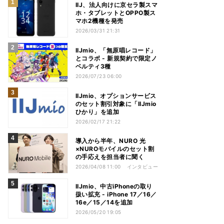
IIJ、法人向けに京セラ製スマ
ホ・タブレットとOPPO製ス
マホ2機種を発売
2026/03/31 21:31
IIJmio、「無原唱レコード」
とコラボ - 新規契約で限定ノ
ベルティ3種
2026/07/23 06:00
IIJmio、オプションサービス
のセット割引対象に「IIJmio
ひかり」を追加
2026/02/17 21:22
導入から半年、NURO 光
×NUROモバイルのセット割
の手応えを担当者に聞く
2026/04/08 11:00
インタビュー
IIJmio、中古iPhoneの取り
扱い拡充 - iPhone 17／16／
16e／15／14を追加
2026/05/20 19:05