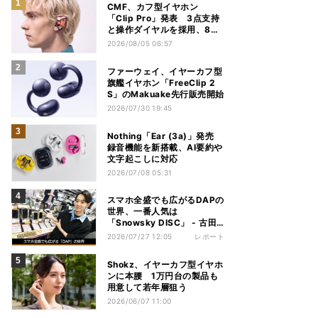
CMF、カフ型イヤホン
「Clip Pro」発表 3点支持
と操作ダイヤルを採用、8月
15日発売
2026/08/05 06:57
ファーウェイ、イヤーカフ型
旗艦イヤホン「FreeClip 2
S」のMakuake先行販売開始
2026/07/30 19:45
Nothing「Ear (3a)」発売
録音機能を新搭載、AI要約や
文字起こしに対応
2026/07/08 05:31
スマホ全盛でも広がるDAPの
世界、一番人気は
「Snowsky DISC」 - 古田
雄介の家電トレンド通信
2026/07/27 12:05
レポート
Shokz、イヤーカフ型イヤホ
ンに本腰 1万円台の製品も
用意して若年層狙う
2026/06/07 11:00