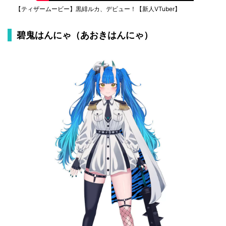
【ティザームービー】黒緋ルカ、デビュー！【新人VTuber】
碧鬼はんにゃ（あおきはんにゃ）