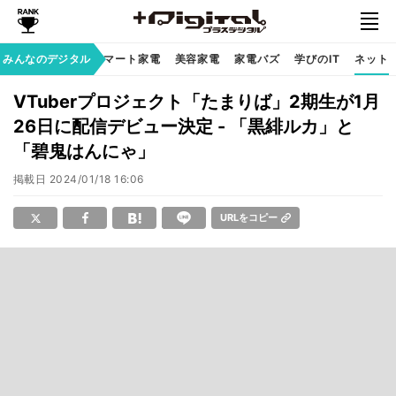
家族のデジタル
みんなのデジタル
スマート家電
美容家電
家電バズ
学びのIT
ネット
VTuberプロジェクト「たまりば」2期生が1月
26日に配信デビュー決定 - 「黒緋ルカ」と
「碧鬼はんにゃ」
掲載日
2024/01/18 16:06
URLをコピー