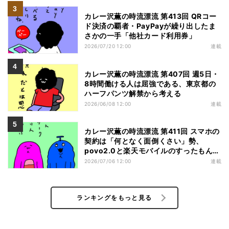
カレー沢薫の時流漂流 第413回 QRコー
ド決済の覇者・PayPayが繰り出したま
さかの一手「他社カード利用券」
2026/07/20 12:00
連載
カレー沢薫の時流漂流 第407回 週5日・
8時間働ける人は屈強である、東京都の
ハーフパンツ解禁から考える
2026/06/08 12:00
連載
カレー沢薫の時流漂流 第411回 スマホの
契約は「何となく面倒くさい」勢、
povo2.0と楽天モバイルのすったもんだ
を眺める
2026/07/06 12:00
連載
ランキングをもっと見る