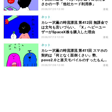
さかの一手「他社カード利用券」
2026/07/20 12:00
連載
ネット
カレー沢薫の時流漂流 第412回 無課金で
は文句も言いづらい、「X」ヘビーユー
ザーがSpaceX株を購入した理由
2026/07/13 12:00
連載
ネット
カレー沢薫の時流漂流 第411回 スマホの
契約は「何となく面倒くさい」勢、
povo2.0と楽天モバイルのすったもんだ
を眺める
2026/07/06 12:00
連載