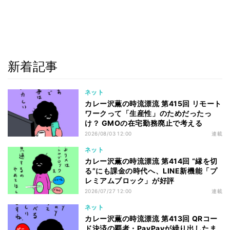
新着記事
ネット
カレー沢薫の時流漂流 第415回 リモート
ワークって「生産性」のためだったっ
け？ GMOの在宅勤務廃止で考える
2026/08/03 12:00
連載
ネット
カレー沢薫の時流漂流 第414回 “縁を切
る”にも課金の時代へ、LINE新機能「プ
レミアムブロック」が好評
2026/07/27 12:00
連載
ネット
カレー沢薫の時流漂流 第413回 QRコー
ド決済の覇者・PayPayが繰り出したま