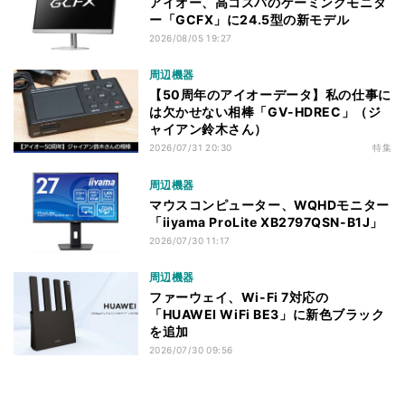
アイオー、高コスパのゲーミングモニタ
ー「GCFX」に24.5型の新モデル
2026/08/05 19:27
周辺機器
【50周年のアイオーデータ】私の仕事に
は欠かせない相棒「GV-HDREC」（ジ
ャイアン鈴木さん）
2026/07/31 20:30
特集
周辺機器
マウスコンピューター、WQHDモニター
「iiyama ProLite XB2797QSN-B1J」
2026/07/30 11:17
周辺機器
ファーウェイ、Wi-Fi 7対応の
「HUAWEI WiFi BE3」に新色ブラック
を追加
2026/07/30 09:56