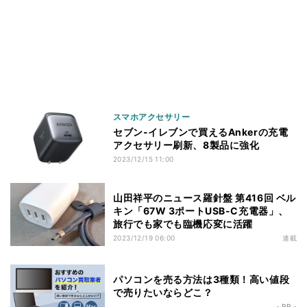
スマホアクセサリー
セブン-イレブンで買えるAnkerの充電
アクセサリー刷新、8製品に強化
2023/12/15 11:00
山田祥平のニュース羅針盤 第416回 ベル
キン「67W 3ポートUSB-C充電器」、
旅行でも家でも臨機応変に活躍
2023/12/19 06:00
連載
パソコンを売る方法は3種類！高い値段
で売りたいならどこ？
- PR -