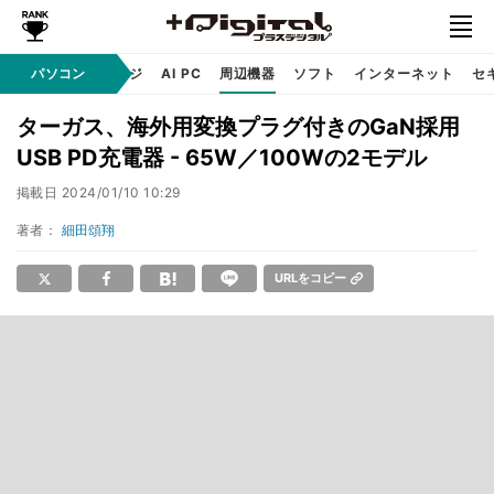
C
自作 / テクノロジ
パソコン
AI PC
周辺機器
ソフト
インターネット
セ
ターガス、海外用変換プラグ付きのGaN採用
USB PD充電器 - 65W／100Wの2モデル
掲載日
2024/01/10 10:29
著者：
細田頌翔
URLをコピー