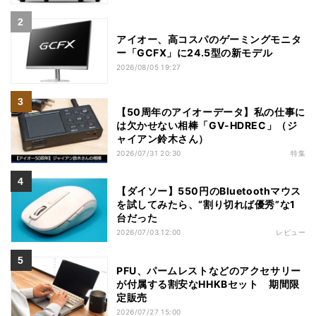
アイオー、高コスパのゲーミングモニタ
ー「GCFX」に24.5型の新モデル
2026/08/05 19:27
【50周年のアイオーデータ】私の仕事に
は欠かせない相棒「GV-HDREC」（ジ
ャイアン鈴木さん）
2026/07/31 20:30
特集
【ダイソー】550円のBluetoothマウス
を試してみたら、“割り切れば優秀”な1
台だった
2026/07/03 12:00
レビュー
PFU、パームレストなどのアクセサリー
が付属する割安なHHKBセット 期間限
定販売
2026/07/27 15:00