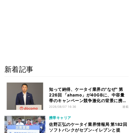
新着記事
知って納得、ケータイ業界の"なぜ" 第
226回 「ahamo」が40GBに、中容量
帯のキャンペーン競争激化の背景に携帯
各社の“迷い”あり
2026/08/07 16:36
連載
携帯キャリア
佐野正弘のケータイ業界情報局 第182回
ソフトバンクがセブン-イレブンと提