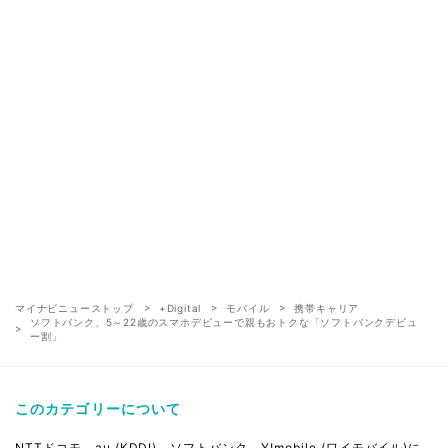
マイナビニューストップ
+Digital
モバイル
携帯キャリア
ソフトバンク、5～22歳のスマホデビューで親もおトクな「ソフトバンクデビュ
ー割」
このカテゴリーについて
NTTドコモ、au (KDDI)、ソフトバンク、Y!mobile (ワイモバイル)に