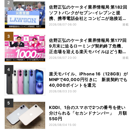
佐野正弘のケータイ業界情報局 第182回
ソフトバンクがセブン-イレブンと提
携、携帯電話会社とコンビニが急接近す
る理由は
2026/08/07 06:00
連載
佐野正弘のケータイ業界情報局 第177回
9月末に迫るローミング契約終了危機、
正念場を迎える楽天モバイルはどう動
く？
2026/06/07 20:00
連載
楽天モバイル、iPhone 16（128GB）が
MNPで40,000円引きに 新規契約でも
40,000ポイントを還元
2026/08/03 20:00
KDDI、1台のスマホで2つの番号を使い
分けられる「セカンドナンバー」 月額
550円
2026/08/04 15:00