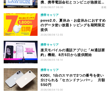
携、携帯電話会社とコンビニが急接近す
る理由は
2026/08/07 06:00
連載
携帯キャリア
povo2.0、夏休み・お盆休みにおすすめ
のデータ使い放題トッピングを期間限定
提供
2026/08/06 12:55
携帯キャリア
楽天モバイルの通話アプリに「AI通話要
約」機能、8月5日から提供開始
2026/08/05 18:14
携帯キャリア
KDDI、1台のスマホで2つの番号を使い
分けられる「セカンドナンバー」 月額
550円
2026/08/04 15:00