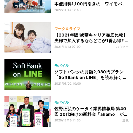
本使用料1,100円引きの「ワイモバ親
子割」
2022/11/14 12:53
ワーク＆ライフ
【2021年版!携帯キャリア徹底比較】
夫婦で加入するならどこが1番お得? -
機種変しない方がいい人は?
2021/11/13 07:00
ハウツー
モバイル
ソフトバンクの月額2,980円プラン
「SoftBank on LINE」を読み解く -
おすすめなユーザーや注意点
2021/01/02 10:00
モバイル
佐野正弘のケータイ業界情報局 第40
回 20代向けの新料金「ahamo」が話
題のNTTドコモ、なぜ若者に弱かった
2020/12/16 11:30
連載
のか