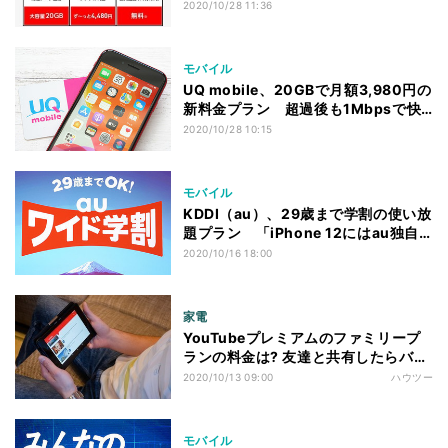
供
2020/10/28 11:36
モバイル
UQ mobile、20GBで月額3,980円の
新料金プラン 超過後も1Mbpsで快
適通信
2020/10/28 10:15
モバイル
KDDI（au）、29歳まで学割の使い放
題プラン 「iPhone 12にはau独自
の仕掛けも」
2020/10/16 18:00
家電
YouTubeプレミアムのファミリープ
ランの料金は? 友達と共有したらバレ
る?
2020/10/13 09:00
ハウツー
モバイル