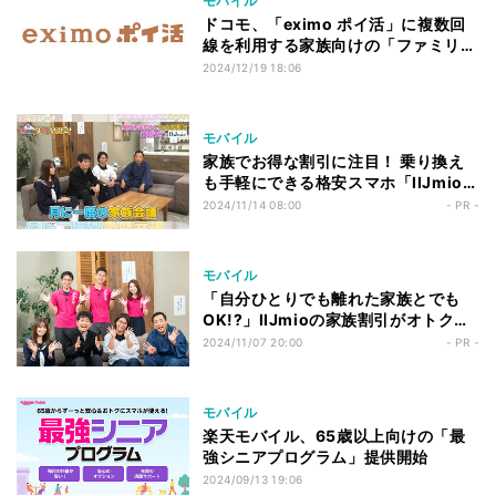
モバイル
ドコモ、「eximo ポイ活」に複数回
線を利用する家族向けの「ファミリー
特典」
2024/12/19 18:06
モバイル
家族でお得な割引に注目！ 乗り換え
も手軽にできる格安スマホ「IIJmio」
とは？『得好（トクずき）家のお得す
2024/11/14 08:00
- PR -
ぎる日常』第1回配信レポート
モバイル
「自分ひとりでも離れた家族とでも
OK!?」IIJmioの家族割引がオトクす
ぎる
2024/11/07 20:00
- PR -
モバイル
楽天モバイル、65歳以上向けの「最
強シニアプログラム」提供開始
2024/09/13 19:06