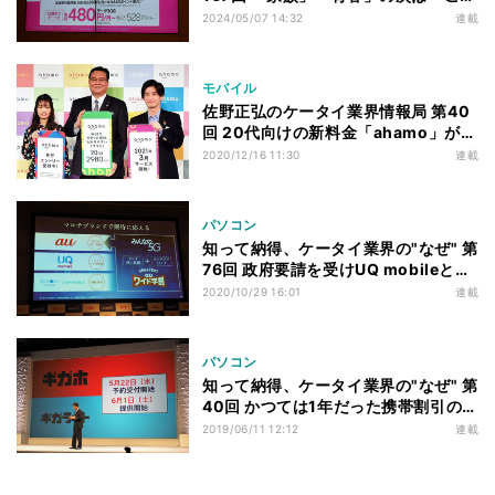
も」、割引施策の導入が相次ぐ楽天モ
2024/05/07 14:32
連載
バイルの事情
モバイル
佐野正弘のケータイ業界情報局 第40
回 20代向けの新料金「ahamo」が話
題のNTTドコモ、なぜ若者に弱かった
2020/12/16 11:30
連載
のか
パソコン
知って納得、ケータイ業界の"なぜ" 第
76回 政府要請を受けUQ mobileとワ
イモバイルが打ち出す「20GBプラ
2020/10/29 16:01
連載
ン」、本当に安いのか
パソコン
知って納得、ケータイ業界の"なぜ" 第
40回 かつては1年だった携帯割引の
「縛り」が2年に伸びた理由
2019/06/11 12:12
連載