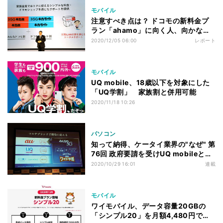
モバイル
注意すべき点は？ ドコモの新料金プ
ラン「ahamo」に向く人、向かない
人
2020/12/05 06:00
レポート
モバイル
UQ mobile、18歳以下を対象にした
「UQ学割」 家族割と併用可能
2020/11/18 10:26
パソコン
知って納得、ケータイ業界の"なぜ" 第
76回 政府要請を受けUQ mobileとワ
イモバイルが打ち出す「20GBプラ
2020/10/29 16:01
連載
ン」、本当に安いのか
モバイル
ワイモバイル、データ容量20GBの
「シンプル20」を月額4,480円で提