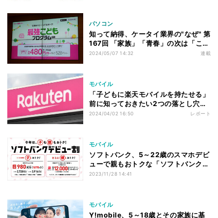
パソコン
知って納得、ケータイ業界の"なぜ" 第
167回 「家族」「青春」の次は「こど
も」、割引施策の導入が相次ぐ楽天モ
2024/05/07 14:32
連載
バイルの事情
モバイル
「子どもに楽天モバイルを持たせる」
前に知っておきたい2つの落とし穴、
学割でお得にならないケースも
2024/04/02 16:50
レポート
モバイル
ソフトバンク、5～22歳のスマホデビ
ューで親もおトクな「ソフトバンクデ
ビュー割」
2023/11/28 14:41
モバイル
Y!mobile、5～18歳とその家族に基