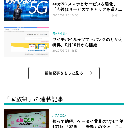
auが5Gスマホとサービスを強化、
「今後はサービスでキャリアを選ぶ時
代に」
2020/09/25 19:00
レポート
モバイル
ワイモバイル→ソフトバンクのりかえ
特典、9月16日から開始
2020/08/31 11:47
新着記事をもっと見る
「家族割」の連載記事
パソコン
知って納得、ケータイ業界の"なぜ" 第
167回 「家族」「青春」の次は「こど